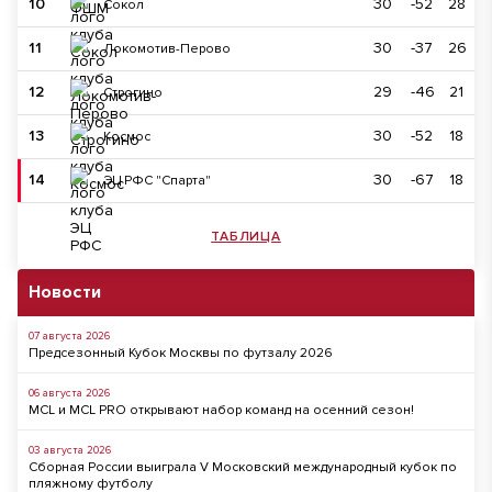
10
30
-52
28
Сокол
11
30
-37
26
Локомотив-Перово
12
29
-46
21
Строгино
13
30
-52
18
Космос
14
30
-67
18
ЭЦ РФС "Спарта"
ТАБЛИЦА
Новости
07 августа 2026
Предсезонный Кубок Москвы по футзалу 2026
06 августа 2026
MCL и MCL PRO открывают набор команд на осенний сезон!
03 августа 2026
Сборная России выиграла V Московский международный кубок по
пляжному футболу