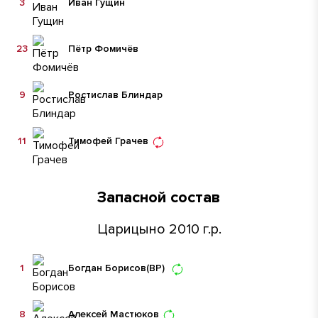
3
Иван Гущин
23
Пётр Фомичёв
9
Ростислав Блиндар
11
Тимофей Грачев
Запасной состав
Царицыно 2010 г.р.
1
Богдан Борисов
(ВР)
8
Алексей Мастюков