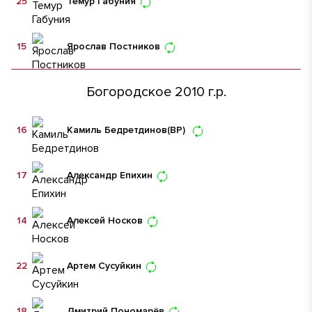
25
Темур Габуния
15
Ярослав Постников
Богородское 2010 г.р.
16
Камиль Бедретдинов
(ВР)
17
Александр Епихин
14
Алексей Носков
22
Артем Сусуйкин
18
Дмитрий Пономарёв