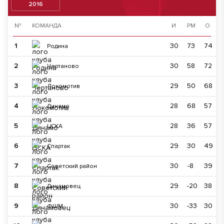
2016
№
КОМАНДА
И
РМ
О
1
30
73
74
Родина
2
30
58
72
Чертаново
3
29
50
68
Локомотив
4
28
68
57
Динамо
5
28
36
57
ЦСКА
6
29
30
49
Спартак
7
30
-8
39
Советский район
8
29
-20
38
Динамовец
9
30
-33
30
ФШМ