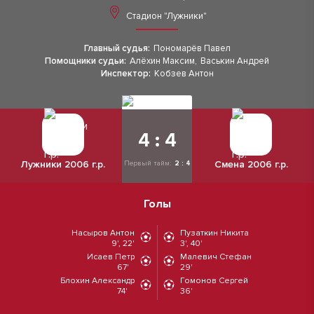
Стадион "Лужники"
Главный судья:
Пономарёв Павел
Помощники судьи:
Алёхин Максим
,
Васькин Андрей
Инспектор:
Кобзев Антон
4 : 4
Лужники 2006 г.р.
Смена 2006 г.р.
Первый тайм:
2 : 4
Голы
Насыров Антон
Пузаткин Никита
9', 22'
3', 40'
Исаев Петр
Малевич Стефан
67'
29'
Блохин Александр
Гомонов Сергей
74'
36'