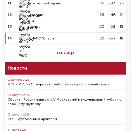
11
30
-37
26
Локомотив-Перово
12
29
-46
21
Строгино
13
30
-52
18
Космос
14
30
-67
18
ЭЦ РФС "Спарта"
ТАБЛИЦА
Новости
06 августа 2026
MCL и MCL PRO открывают набор команд на осенний сезон!
03 августа 2026
Сборная России выиграла V Московский международный кубок по
пляжному футболу
03 августа 2026
Стань футбольным арбитром
31 июля 2026