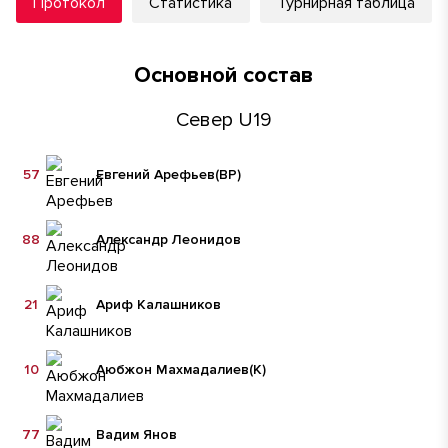
Протокол
Статистика
Турнирная таблица
Основной состав
Север U19
57
Евгений Арефьев
(ВР)
88
Александр Леонидов
21
Ариф Калашников
10
Аюбжон Махмадалиев
(К)
77
Вадим Янов