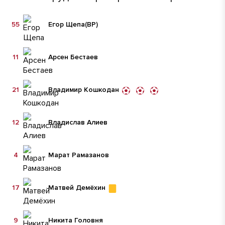
55
Егор Щепа
(ВР)
11
Арсен Бестаев
21
Владимир Кошкодан
12
Владислав Алиев
4
Марат Рамазанов
17
Матвей Демёхин
9
Никита Головня