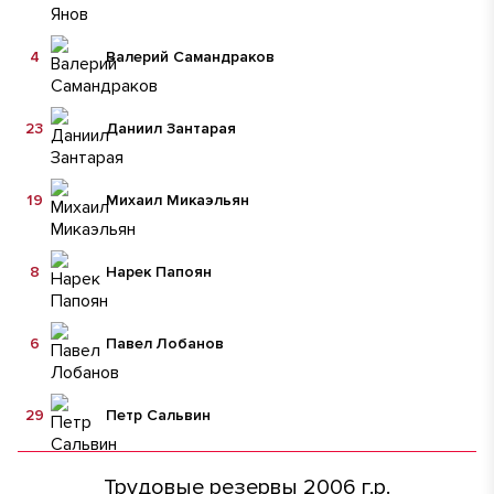
4
Валерий Самандраков
23
Даниил Зантарая
19
Михаил Микаэльян
8
Нарек Папоян
6
Павел Лобанов
29
Петр Сальвин
Трудовые резервы 2006 г.р.