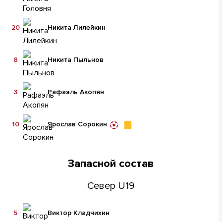
20
Никита Лилейкин
8
Никита Пыльнов
3
Рафаэль Акопян
10
Ярослав Сорокин
Запасной состав
Север U19
5
Виктор Кладчихин