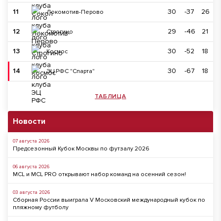
11
30
-37
26
Локомотив-Перово
12
29
-46
21
Строгино
13
30
-52
18
Космос
14
30
-67
18
ЭЦ РФС "Спарта"
ТАБЛИЦА
Новости
07 августа 2026
Предсезонный Кубок Москвы по футзалу 2026
06 августа 2026
MCL и MCL PRO открывают набор команд на осенний сезон!
03 августа 2026
Сборная России выиграла V Московский международный кубок по
пляжному футболу