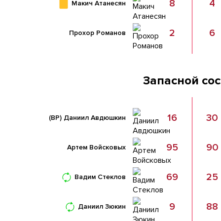
8
4
Макич Атанесян
2
6
Прохор Романов
Запасной со
16
30
(ВР)
Даниил Авдюшкин
95
90
Артем Войсковых
69
25
Вадим Стеклов
9
88
Даниил Зюкин