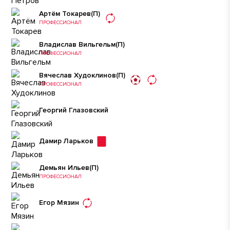
Артём Токарев
(П)
ПРОФЕССИОНАЛ
Владислав Вильгельм
(П)
ПРОФЕССИОНАЛ
Вячеслав Худоклинов
(П)
ПРОФЕССИОНАЛ
Георгий Глазовский
Дамир Ларьков
Демьян Ильев
(П)
ПРОФЕССИОНАЛ
Егор Мязин