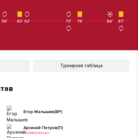
56'
60'
62'
73'
73'
76'
84'
87'
87'
Турнирная таблица
став
Егор Малышев
(ВР)
Арсений Петров
(П)
ПРОФЕССИОНАЛ