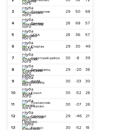
Чертаново
3
29
50
68
Локомотив
4
28
68
57
Динамо
5
28
36
57
ЦСКА
6
29
30
49
Спартак
7
30
-8
39
Советский район
8
29
-20
38
Динамовец
9
30
-33
30
ФШМ
10
30
-52
28
Сокол
Локомотив-
11
30
-37
26
Перово
12
29
-46
21
Строгино
13
30
-52
18
Космос