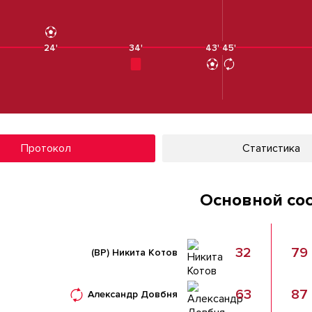
24'
34'
43'
45'
Протокол
Статистика
Основной со
32
79
(ВР)
Никита Котов
63
87
Александр Довбня