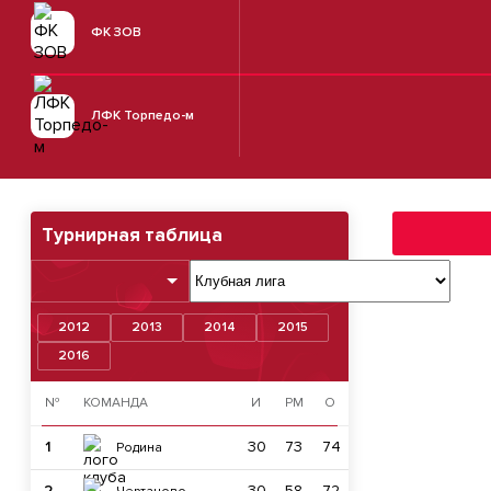
ФК ЗОВ
ЛФК Торпедо-м
Турнирная таблица
2012
2013
2014
2015
2016
№
КОМАНДА
И
РМ
О
1
30
73
74
Родина
2
30
58
72