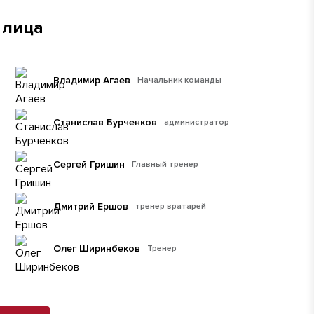
 лица
Владимир Агаев
Начальник команды
Станислав Бурченков
администратор
Сергей Гришин
Главный тренер
Дмитрий Ершов
тренер вратарей
Олег Ширинбеков
Тренер