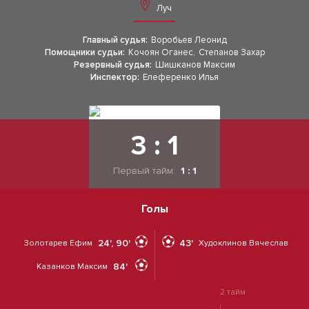
Луч
Главный судья:
Воробьев Леонид
Помощники судьи:
Кочоян Оганес
,
Степанов Захар
Резервный судья:
Шишканов Максим
Инспектор:
Елеференко Илья
3 : 1
Первый тайм:
1 : 1
Голы
24', 90'
43'
Золотарев Ефим
Худоклинов Вячеслав
84'
Казанков Максим
2 тайм