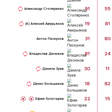
91
55
Александр Столяренко
19
81
(К)
Алексей Аверьянов
31
80
Антон Пискунов
81
24
Владислав Десюков
30
11
Данила Зуев
18
82
Денис Большаков
22
15
Ефим Золотарев