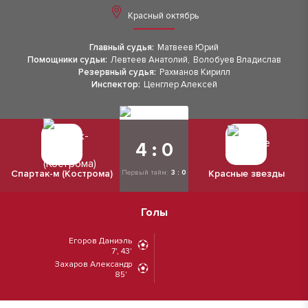
Красный октябрь
Главный судья:
Матвеев Юрий
Помощники судьи:
Левтеев Анатолий
,
Волобуев Владислав
Резервный судья:
Рахманов Кирилл
Инспектор:
Ценглер Алексей
4 : 0
Спартак-м (Кострома)
Красные звезды
Первый тайм:
3 : 0
Голы
Егоров Даниэль
7', 43'
Захаров Александр
85'