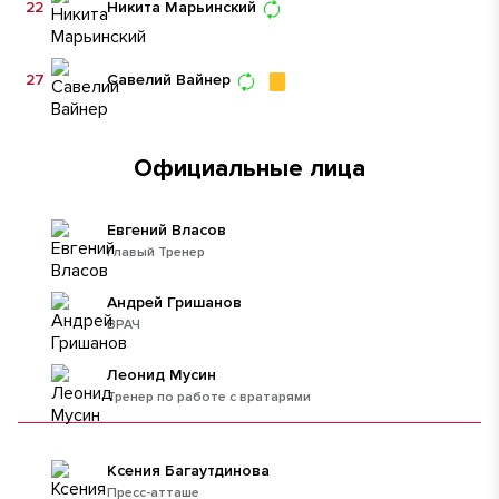
22
Никита Марьинский
27
Савелий Вайнер
Официальные лица
Евгений Власов
Главый Тренер
Андрей Гришанов
ВРАЧ
Леонид Мусин
Тренер по работе с вратарями
Ксения Багаутдинова
Пресс-атташе