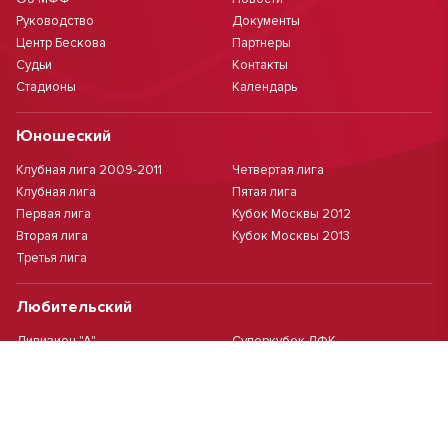
Руководство
Документы
Центр Бескова
Партнеры
Судьи
Контакты
Стадионы
Календарь
Юношеский
Клубная лига 2009-2011
Четвертая лига
Клубная лига
Пятая лига
Первая лига
Кубок Москвы 2012
Вторая лига
Кубок Москвы 2013
Третья лига
Любительский
Дивизион "А"
Суперкубок ЛФК
Дивизион "Б"
Кубок ЛФК
Женский
Футзал(дев.)
Девочки 2013 г.р.