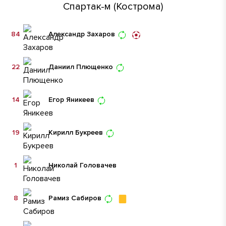
Спартак-м (Кострома)
84
Александр Захаров
22
Даниил Плющенко
14
Егор Яникеев
19
Кирилл Букреев
1
Николай Головачев
8
Рамиз Сабиров