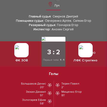
Луч
Главный судья:
Смирнов Дмитрий
Помощники судьи:
Овчеренко Артём
,
Силкин Егор
Резервный судья:
Гончаров Егор
Инспектор:
Анохин Сергей
3 : 2
ФК ЗОВ
ЛФК Строгино
Первый тайм:
1 : 1
Голы
Большаков Денис
Терин Павел
20'
2'
Зюкин Даниил
Мищенко Егор
51'
81'
Золотарев Ефим
58'