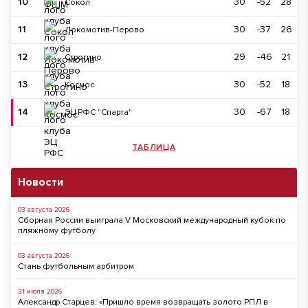
10
30
-52
28
Сокол
11
30
-37
26
Локомотив-Перово
12
29
-46
21
Строгино
13
30
-52
18
Космос
14
30
-67
18
ЭЦ РФС "Спарта"
ТАБЛИЦА
Новости
03 августа 2026
Сборная России выиграла V Московский международный кубок по
пляжному футболу
03 августа 2026
Стань футбольным арбитром
31 июля 2026
Александр Старцев: «Пришло время возвращать золото РПЛ в