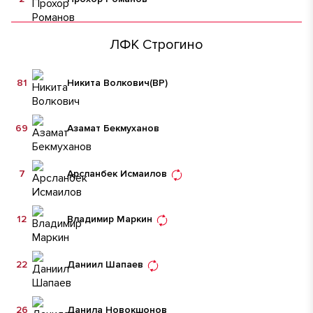
ЛФК Строгино
81
Никита Волкович
(ВР)
69
Азамат Бекмуханов
7
Арсланбек Исмаилов
12
Владимир Маркин
22
Даниил Шапаев
26
Данила Новокшонов