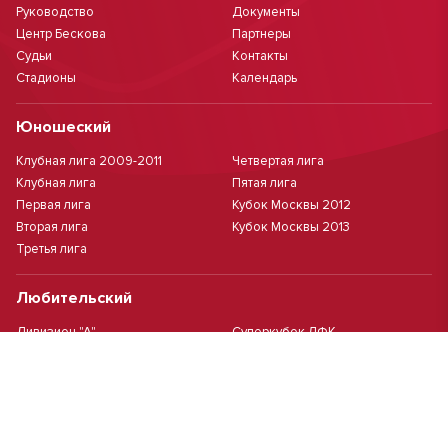
Руководство
Документы
Центр Бескова
Партнеры
Судьи
Контакты
Стадионы
Календарь
Юношеский
Клубная лига 2009-2011
Четвертая лига
Клубная лига
Пятая лига
Первая лига
Кубок Москвы 2012
Вторая лига
Кубок Москвы 2013
Третья лига
Любительский
Дивизион "А"
Суперкубок ЛФК
Дивизион "Б"
Кубок ЛФК
Женский
Футзал(дев.)
Девочки 2013 г.р.