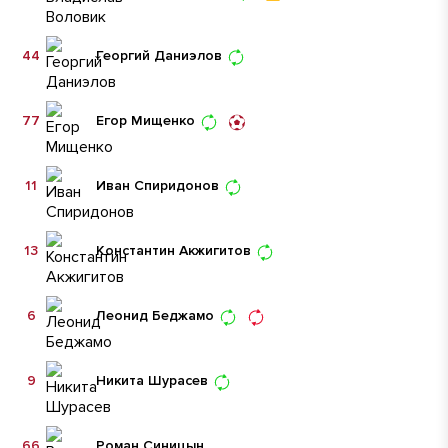
44
Георгий Даниэлов
77
Егор Мищенко
11
Иван Спиридонов
13
Константин Акжигитов
6
Леонид Беджамо
9
Никита Шурасев
66
Роман Синицын