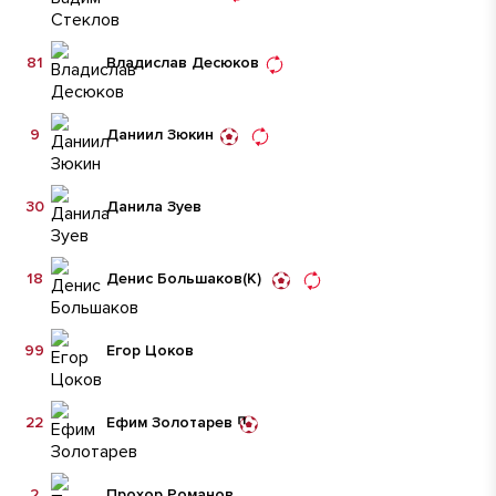
81
Владислав Десюков
9
Даниил Зюкин
30
Данила Зуев
18
Денис Большаков
(К)
99
Егор Цоков
22
Ефим Золотарев
2
Прохор Романов