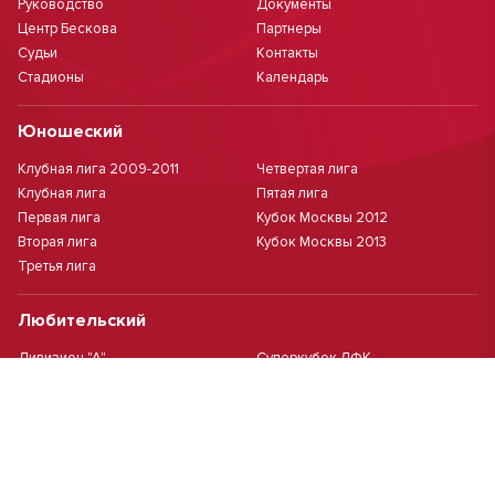
Руководство
Документы
Центр Бескова
Партнеры
Судьи
Контакты
Стадионы
Календарь
Юношеский
Клубная лига 2009-2011
Четвертая лига
Клубная лига
Пятая лига
Первая лига
Кубок Москвы 2012
Вторая лига
Кубок Москвы 2013
Третья лига
Любительский
Дивизион "А"
Суперкубок ЛФК
Дивизион "Б"
Кубок ЛФК
Женский
Футзал(дев.)
Девочки 2013 г.р.