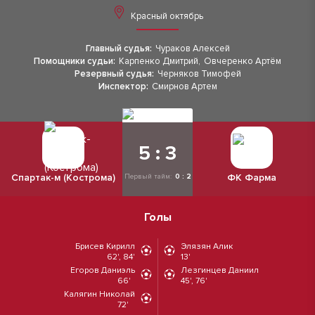
Красный октябрь
Главный судья:
Чураков Алексей
Помощники судьи:
Карпенко Дмитрий
,
Овчеренко Артём
Резервный судья:
Черняков Тимофей
Инспектор:
Смирнов Артем
5 : 3
Спартак-м (Кострома)
ФК Фарма
Первый тайм:
0 : 2
Голы
Брисев Кирилл
Элязян Алик
62', 84'
13'
Егоров Даниэль
Лезгинцев Даниил
66'
45', 76'
Калягин Николай
72'