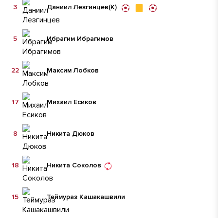
3
Даниил Лезгинцев
(К)
5
Ибрагим Ибрагимов
22
Максим Лобков
17
Михаил Есиков
8
Никита Дюков
18
Никита Соколов
15
Теймураз Кашакашвили