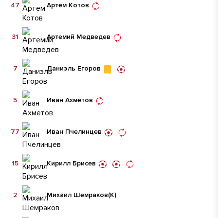
47
Артем Котов
31
Артемий Медведев
7
Даниэль Егоров
5
Иван Ахметов
77
Иван Пчелинцев
15
Кирилл Брисев
2
Михаил Шемраков
(К)