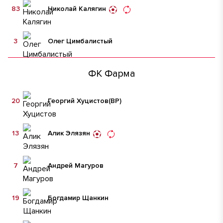
83
Николай Калягин
3
Олег Цимбалистый
ФК Фарма
20
Георгий Хуцистов
(ВР)
13
Алик Элязян
7
Андрей Магуров
19
Богдамир Щанкин