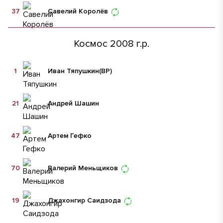
37
Савелий Королёв
Космос 2008 г.р.
1
Иван Тяпушкин
(ВР)
21
Андрей Шашин
47
Артем Гефко
70
Валерий Меньщиков
19
Джахонгир Саидзода