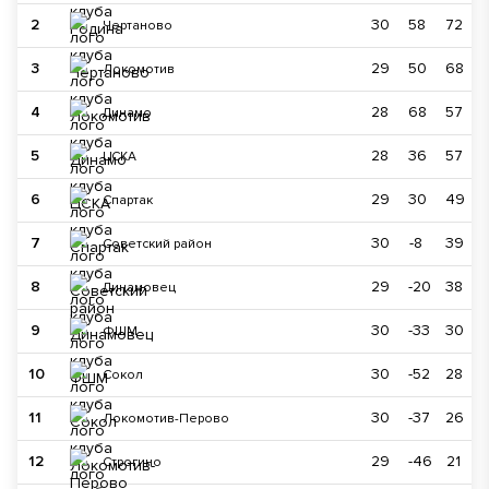
2
30
58
72
Чертаново
3
29
50
68
Локомотив
4
28
68
57
Динамо
5
28
36
57
ЦСКА
6
29
30
49
Спартак
7
30
-8
39
Советский район
8
29
-20
38
Динамовец
9
30
-33
30
ФШМ
10
30
-52
28
Сокол
11
30
-37
26
Локомотив-Перово
12
29
-46
21
Строгино