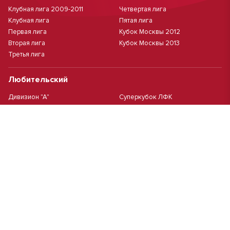
Клубная лига 2009-2011
Четвертая лига
Клубная лига
Пятая лига
Первая лига
Кубок Москвы 2012
Вторая лига
Кубок Москвы 2013
Третья лига
Любительский
Дивизион "А"
Суперкубок ЛФК
Дивизион "Б"
Кубок ЛФК
Женский
Футзал(дев.)
Девочки 2013 г.р.
Девочки 2016 г.р.
Девочки 2011/2012 г.р.
Девочки 2015 г.р.
Чемпионат Москвы(жен.)
Девочки 2014 г.р.
Футзал
Футзал
Кубок ДЮСШ