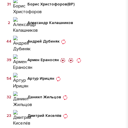
31
Борис Христофоров
(ВР)
2
Александр Калашников
44
Андрей Дубиняк
39
Армен Ераносян
54
Артур Ирицян
32
Даниил Жильцов
23
Дмитрий Киселёв