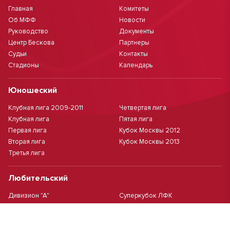
Главная
Комитеты
Об МФФ
Новости
Руководство
Документы
Центр Бескова
Партнеры
Судьи
Контакты
Стадионы
Календарь
Юношеский
Клубная лига 2009-2011
Четвертая лига
Клубная лига
Пятая лига
Первая лига
Кубок Москвы 2012
Вторая лига
Кубок Москвы 2013
Третья лига
Любительский
Дивизион "А"
Суперкубок ЛФК
Дивизион "Б"
Кубок ЛФК