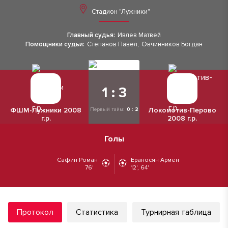
Стадион "Лужники"
Главный судья:
Ивлев Матвей
Помощники судьи:
Степанов Павел
,
Овчинников Богдан
1 : 3
ФШМ-Лужники 2008
Локомотив-Перово
Первый тайм:
0 : 2
г.р.
2008 г.р.
Голы
Сафин Роман
Ераносян Армен
76'
12', 64'
Протокол
Статистика
Турнирная таблица