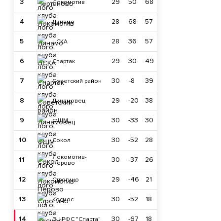
3
29
50
68
Локомотив
4
28
68
57
Динамо
5
28
36
57
ЦСКА
6
29
30
49
Спартак
7
30
-8
39
Советский район
8
29
-20
38
Динамовец
9
30
-33
30
ФШМ
10
30
-52
28
Сокол
Локомотив-
11
30
-37
26
Перово
12
29
-46
21
Строгино
13
30
-52
18
Космос
14
30
-67
18
ЭЦ РФС "Спарта"