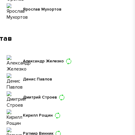
Ярослав Мухортов
став
Александр Железко
Денис Павлов
Дмитрий Строев
Кирилл Рощин
Ратмир Винник