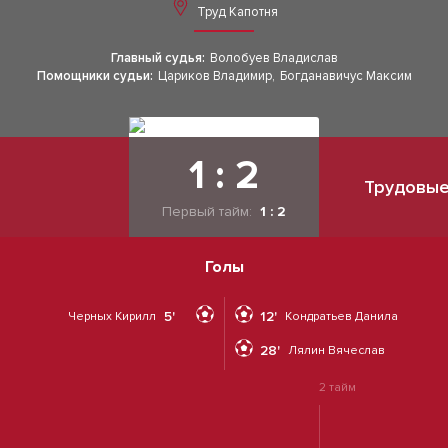
Труд Капотня
Главный судья:
Волобуев Владислав
Помощники судьи:
Цариков Владимир
,
Богданавичус Максим
1 : 2
Трудовые
Первый тайм:
1 : 2
Голы
5'
12'
Черных Кирилл
Кондратьев Данила
28'
Лялин Вячеслав
2 тайм