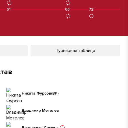
51'
66'
66'
72'
Турнирная таблица
став
Никита Фурсов
(ВР)
Владимир Метелев
Владислав Силкин