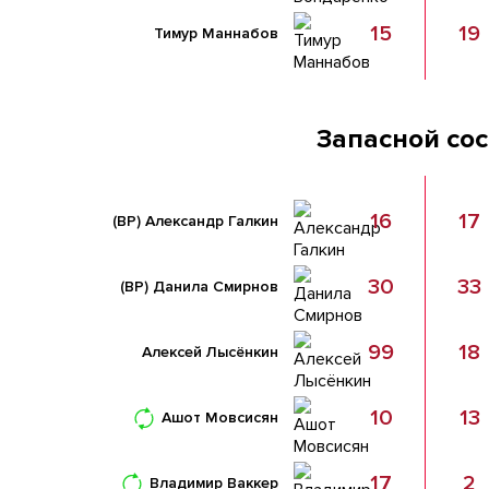
15
19
Тимур Маннабов
Запасной со
16
17
(ВР)
Александр Галкин
30
33
(ВР)
Данила Смирнов
99
18
Алексей Лысёнкин
10
13
Ашот Мовсисян
17
2
Владимир Ваккер