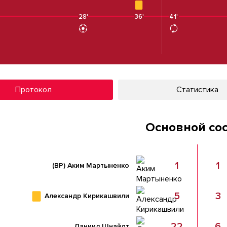
28'
36'
41'
Протокол
Статистика
Основной со
1
1
(ВР)
Аким Мартыненко
5
3
Александр Кирикашвили
22
6
Даниил Шнайдт