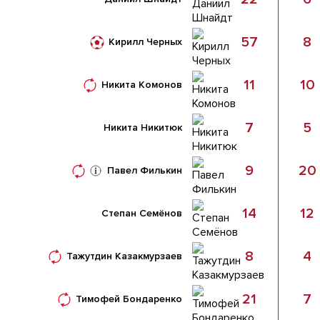
57
8
Кирилл Черных
11
10
Никита Комонов
7
5
Никита Никитюк
9
20
Павел Филькин
14
12
Степан Семёнов
8
4
Тажутдин Казакмурзаев
21
7
Тимофей Бондаренко