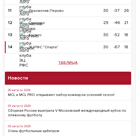
11
30
-37
26
Локомотив-Перово
12
29
-46
21
Строгино
13
30
-52
18
Космос
14
30
-67
18
ЭЦ РФС "Спарта"
ТАБЛИЦА
Новости
06 августа 2026
MCL и MCL PRO открывают набор команд на осенний сезон!
03 августа 2026
Сборная России выиграла V Московский международный кубок по
пляжному футболу
03 августа 2026
Стань футбольным арбитром