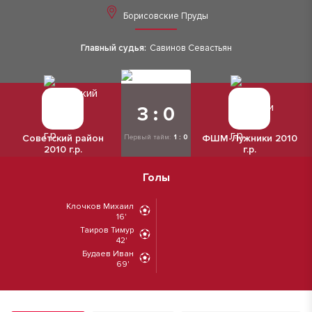
Борисовские Пруды
Главный судья:
Савинов Севастьян
3 : 0
Советский район
ФШМ-Лужники 2010
Первый тайм:
1 : 0
2010 г.р.
г.р.
Голы
Клочков Михаил
16'
Таиров Тимур
42'
Будаев Иван
69'