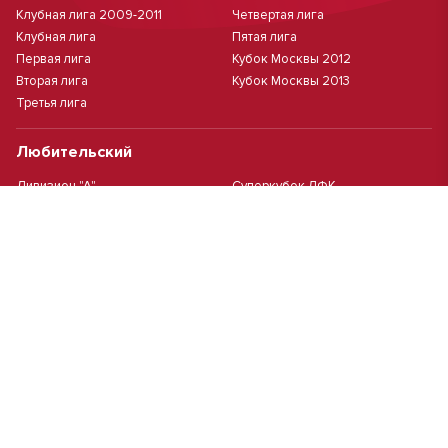
Клубная лига 2009-2011
Четвертая лига
Клубная лига
Пятая лига
Первая лига
Кубок Москвы 2012
Вторая лига
Кубок Москвы 2013
Третья лига
Любительский
Дивизион "А"
Суперкубок ЛФК
Дивизион "Б"
Кубок ЛФК
Женский
Футзал(дев.)
Девочки 2013 г.р.
Девочки 2016 г.р.
Девочки 2011/2012 г.р.
Девочки 2015 г.р.
Чемпионат Москвы(жен.)
Девочки 2014 г.р.
Футзал
Футзал
Кубок ДЮСШ