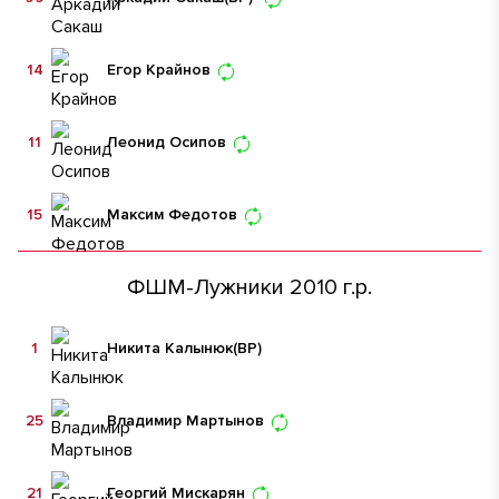
14
Егор Крайнов
11
Леонид Осипов
15
Максим Федотов
ФШМ-Лужники 2010 г.р.
1
Никита Калынюк
(ВР)
25
Владимир Мартынов
21
Георгий Мискарян