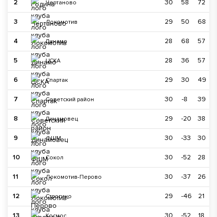
2
30
58
72
Чертаново
3
29
50
68
Локомотив
4
28
68
57
Динамо
5
28
36
57
ЦСКА
6
29
30
49
Спартак
7
30
-8
39
Советский район
8
29
-20
38
Динамовец
9
30
-33
30
ФШМ
10
30
-52
28
Сокол
11
30
-37
26
Локомотив-Перово
12
29
-46
21
Строгино
13
30
-52
18
Космос