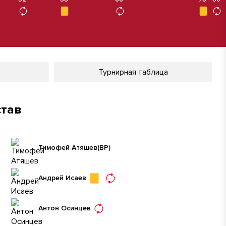
Турнирная таблица
став
Тимофей Атяшев
(ВР)
Андрей Исаев
Антон Осинцев