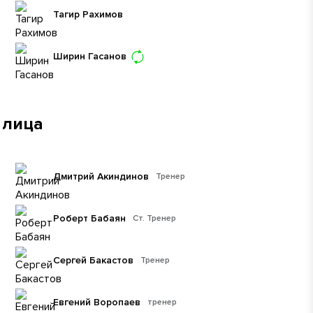
Тагир Рахимов
Ширин Гасанов
 лица
Дмитрий Акиндинов
Тренер
Роберт Бабаян
Ст. Тренер
Сергей Бакастов
Тренер
Евгений Воропаев
тренер