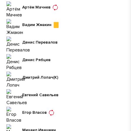
Артём Мачнев
Вадим Жмакин
Денис Перевалов
Денис Рябцев
Дмитрий Лопач
(К)
Евгений Савельев
Егор Власов
Михаил Ивашкин