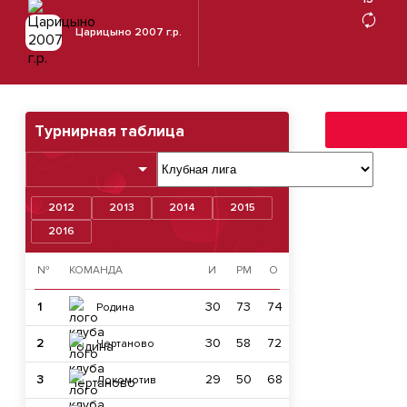
Царицыно 2007 г.р.
Турнирная таблица
2012
2013
2014
2015
2016
№
КОМАНДА
И
РМ
О
1
30
73
74
Родина
2
30
58
72
Чертаново
3
29
50
68
Локомотив