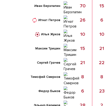
70
15
Иван Берзлапин
26
6
Игнат Петров
10
10
Илья Жуков
15
21
Максим Тришин
21
22
Сергей Грачев
8
8
Тимофей Смирнов
6
23
Федор Быков
28
2
Эльнур Керимов