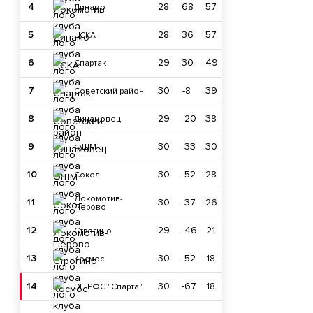
4
28
68
57
Динамо
5
28
36
57
ЦСКА
6
29
30
49
Спартак
7
30
-8
39
Советский район
8
29
-20
38
Динамовец
9
30
-33
30
ФШМ
10
30
-52
28
Сокол
Локомотив-
11
30
-37
26
Перово
12
29
-46
21
Строгино
13
30
-52
18
Космос
14
30
-67
18
ЭЦ РФС "Спарта"