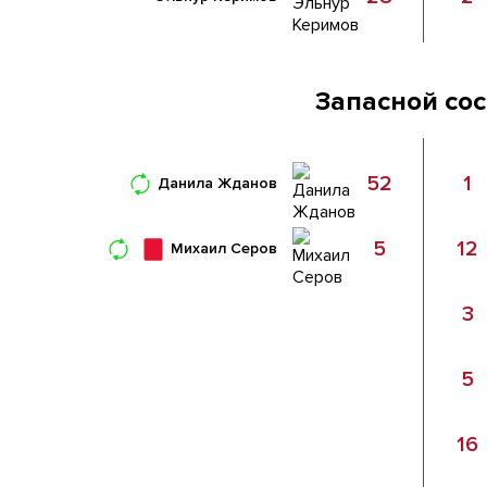
Запасной со
52
1
Данила Жданов
5
12
Михаил Серов
3
5
16