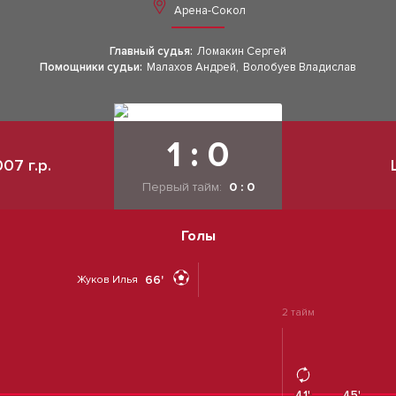
Арена-Сокол
Главный судья:
Ломакин Сергей
Помощники судьи:
Малахов Андрей
,
Волобуев Владислав
1 : 0
07 г.р.
Первый тайм:
0 : 0
Голы
66'
Жуков Илья
2 тайм
41'
45'