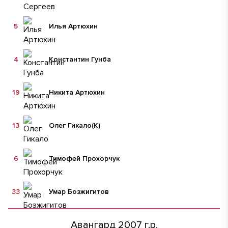
5
Илья Артюхин
4
Константин Гунба
19
Никита Артюхин
13
Олег Гикало
(К)
6
Тимофей Прохорчук
33
Умар Бозжигитов
Авангард 2007 г.р.