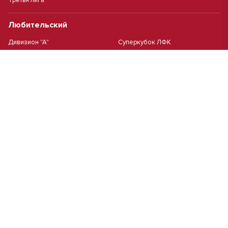
Третья лига
Любительский
Дивизион "А"
Суперкубок ЛФК
Дивизион "Б"
Кубок ЛФК
Женский
Футзал(дев.)
Девочки 2013 г.р.
Девочки 2016 г.р.
Девочки 2011/2012 г.р.
Девочки 2015 г.р.
Чемпионат Москвы(жен.)
Девочки 2014 г.р.
Футзал
Футзал
Кубок ДЮСШ
Чемпионат Москвы футзал
MCL
Высшая лига MCL | Весна 2026
Первая лига MCL PRO Весна