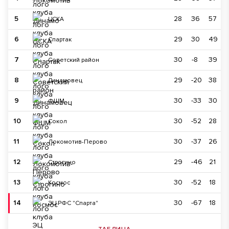
5
28
36
57
ЦСКА
6
29
30
49
Спартак
7
30
-8
39
Советский район
8
29
-20
38
Динамовец
9
30
-33
30
ФШМ
10
30
-52
28
Сокол
11
30
-37
26
Локомотив-Перово
12
29
-46
21
Строгино
13
30
-52
18
Космос
14
30
-67
18
ЭЦ РФС "Спарта"