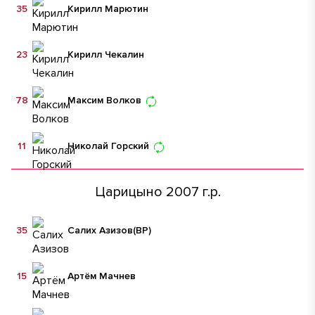
35
Кирилл Марютин
23
Кирилл Чекалин
78
Максим Волков
11
Николай Горский
Царицыно 2007 г.р.
35
Салих Азизов
(ВР)
15
Артём Мачнев