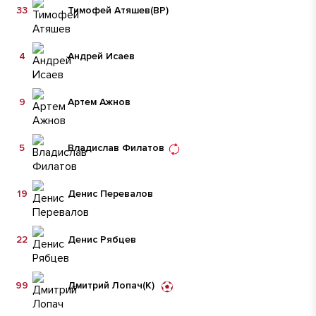
33
Тимофей Атяшев
(ВР)
4
Андрей Исаев
9
Артем Ажнов
5
Владислав Филатов
19
Денис Перевалов
22
Денис Рябцев
99
Дмитрий Лопач
(К)