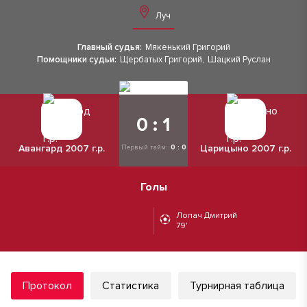
Луч
Главный судья:
Мякенький Григорий
Помощники судьи:
Щербатых Григорий
,
Шацкий Руслан
0 : 1
Авангард 2007 г.р.
Царицыно 2007 г.р.
Первый тайм:
0 : 0
Голы
Лопач Дмитрий
79'
Протокол
Статистика
Турнирная таблица