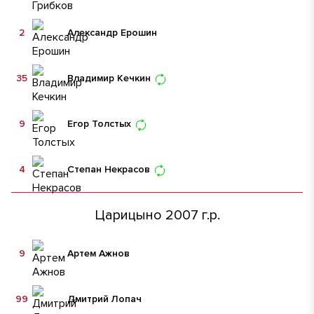
2
Александр Ерошин
35
Владимир Кечкин
9
Егор Толстых
4
Степан Некрасов
Царицыно 2007 г.р.
9
Артем Ажнов
99
Дмитрий Лопач