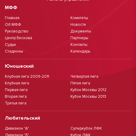
МФФ
Главная
Комитеты
Об МФФ
Новости
Руководство
Документы
Центр Бескова
Партнеры
Судьи
Контакты
Стадионы
Календарь
Юношеский
Клубная лига 2009-2011
Четвертая лига
Клубная лига
Пятая лига
Первая лига
Кубок Москвы 2012
Вторая лига
Кубок Москвы 2013
Третья лига
Любительский
Дивизион "А"
Суперкубок ЛФК
Дивизион "Б"
Кубок ЛФК