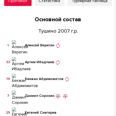
Протокол
Статистика
Турнирная таблица
Основной состав
Тушино 2007 г.р.
1
Алексей Верегин
33
Артем Ибадлаев
19
Бекжан Абдиможитов
7
Даниил Сорокин
25
Евгений Снегирев