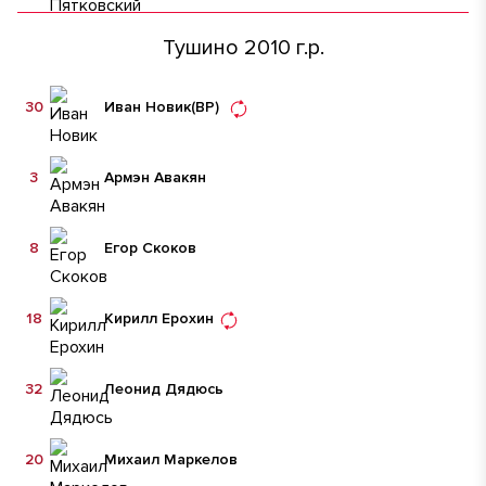
Тушино 2010 г.р.
30
Иван Новик
(ВР)
3
Армэн Авакян
8
Егор Скоков
18
Кирилл Ерохин
32
Леонид Дядюсь
20
Михаил Маркелов