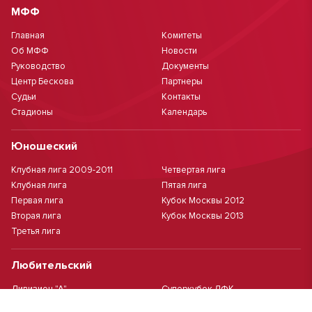
МФФ
Главная
Комитеты
Об МФФ
Новости
Руководство
Документы
Центр Бескова
Партнеры
Судьи
Контакты
Стадионы
Календарь
Юношеский
Клубная лига 2009-2011
Четвертая лига
Клубная лига
Пятая лига
Первая лига
Кубок Москвы 2012
Вторая лига
Кубок Москвы 2013
Третья лига
Любительский
Дивизион "А"
Суперкубок ЛФК
Дивизион "Б"
Кубок ЛФК