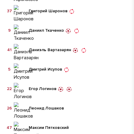
37
Григорий Шаронов
9
Даниил Ткаченко
41
Даниэль Вартазарян
5
Дмитрий Исупов
22
Егор Логинов
26
Леонид Лошаков
47
Максим Пятковский