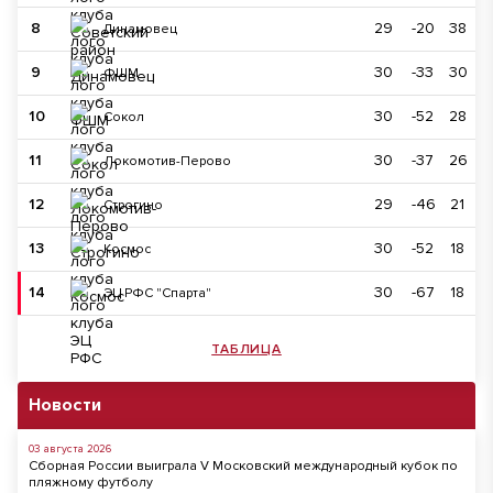
8
29
-20
38
Динамовец
9
30
-33
30
ФШМ
10
30
-52
28
Сокол
11
30
-37
26
Локомотив-Перово
12
29
-46
21
Строгино
13
30
-52
18
Космос
14
30
-67
18
ЭЦ РФС "Спарта"
ТАБЛИЦА
Новости
03 августа 2026
Сборная России выиграла V Московский международный кубок по
пляжному футболу