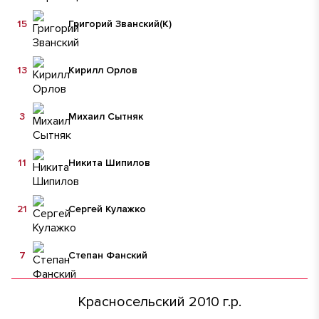
15
Григорий Званский
(К)
13
Кирилл Орлов
3
Михаил Сытняк
11
Никита Шипилов
21
Сергей Кулажко
7
Степан Фанский
Красносельский 2010 г.р.