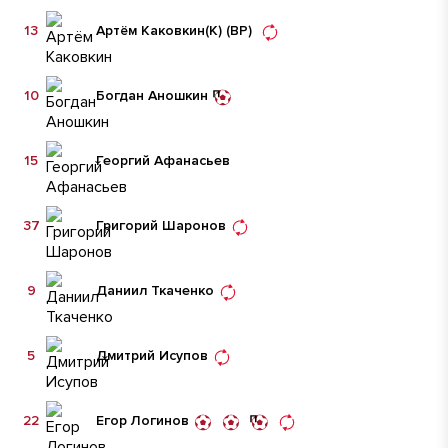
13
Артём Каковкин
(К)
(ВР)
10
Богдан Аношкин
15
Георгий Афанасьев
37
Григорий Шаронов
9
Даниил Ткаченко
5
Дмитрий Исупов
22
Егор Логинов