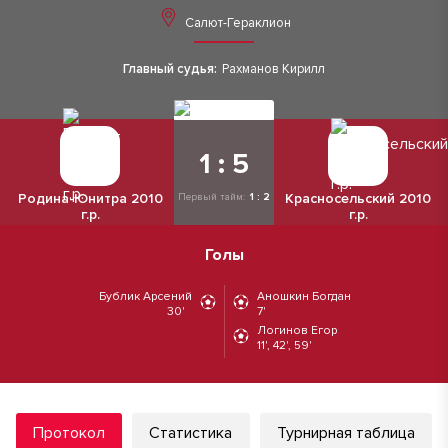
Салют-Гераклион
Главный судья:
Рахманов Кирилл
1 : 5
Родина-Юнитра 2010
Красносельский 2010
Первый тайм:
1 : 2
г.р.
г.р.
Голы
Бублик Арсений
Аношкин Богдан
30'
7'
Логинов Егор
11', 42', 59'
Протокол
Статистика
Турнирная таблица