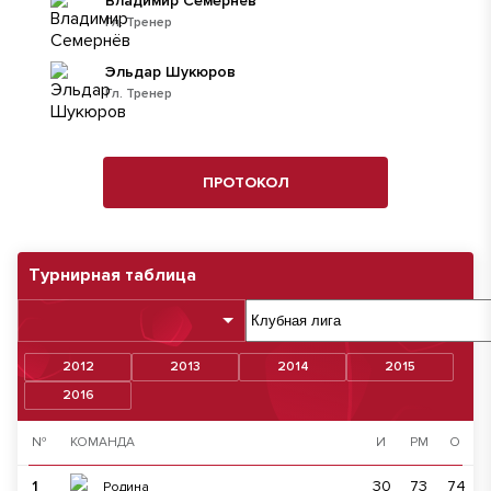
Владимир Семернёв
Гл. Тренер
Эльдар Шукюров
Гл. Тренер
ПРОТОКОЛ
Турнирная таблица
2012
2013
2014
2015
2016
№
КОМАНДА
И
РМ
О
1
30
73
74
Родина