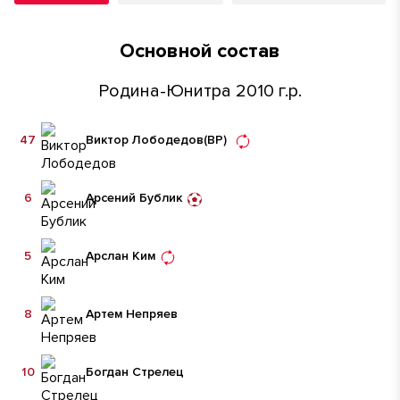
Основной состав
Родина-Юнитра 2010 г.р.
47
Виктор Лободедов
(ВР)
6
Арсений Бублик
5
Арслан Ким
8
Артем Непряев
10
Богдан Стрелец