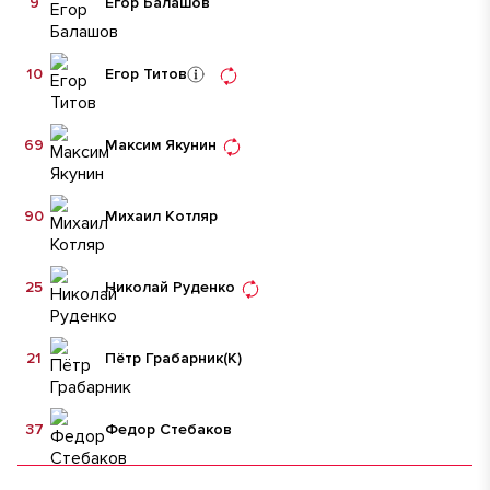
9
Егор Балашов
10
Егор Титов
69
Максим Якунин
90
Михаил Котляр
25
Николай Руденко
21
Пётр Грабарник
(К)
37
Федор Стебаков