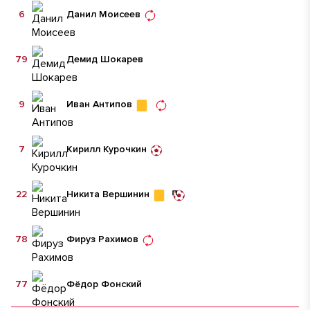
6
Данил Моисеев
79
Демид Шокарев
9
Иван Антипов
7
Кирилл Курочкин
22
Никита Вершинин
78
Фируз Рахимов
77
Фёдор Фонский