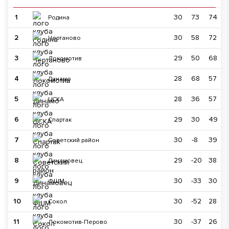
1
30
73
74
Родина
2
30
58
72
Чертаново
3
29
50
68
Локомотив
4
28
68
57
Динамо
5
28
36
57
ЦСКА
6
29
30
49
Спартак
7
30
-8
39
Советский район
8
29
-20
38
Динамовец
9
30
-33
30
ФШМ
10
30
-52
28
Сокол
11
30
-37
26
Локомотив-Перово