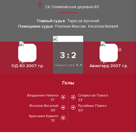
СК Олимпийская деревня-80
Главный судья:
Тарасов Арсений
Помощники судьи:
Пчелкин Максим
,
Киселев Матвей
3 : 2
ОД-80 2007 г.р.
Авангард 2007 г.р.
Первый тайм:
1 : 1
Голы
Вершинин Никита
Спирюгов Павел
17'
33'
Волков Виталий
Русяйкин Павел
65'
60'
Курочкин Кирилл
75'