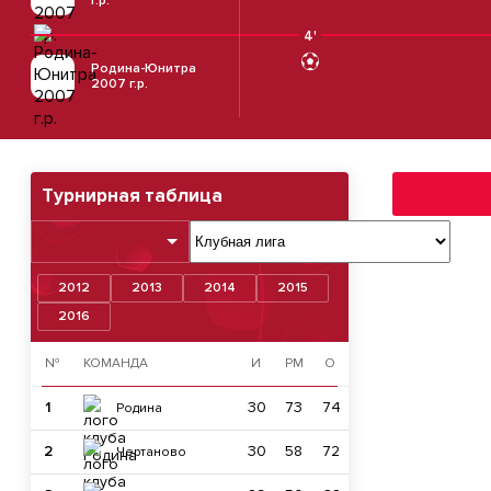
г.р.
4'
Родина-Юнитра
2007 г.р.
Турнирная таблица
2012
2013
2014
2015
2016
№
КОМАНДА
И
РМ
О
1
30
73
74
Родина
2
30
58
72
Чертаново