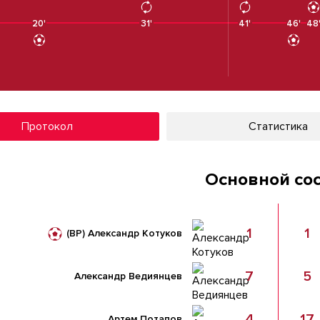
20'
31'
41'
46'
48
Протокол
Статистика
Основной со
1
1
(ВР)
Александр Котуков
7
5
Александр Ведиянцев
4
17
Артем Потапов