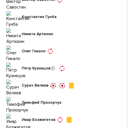
Константин Гунба
Никита Артюхин
Олег Гикало
Пётр Кузнецов
Сурач Велиев
Тимофей Прохорчук
Умар Бозжигитов