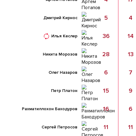
5
4
Дмитрий Кирнос
36
14
Илья Кеслер
28
13
Никита Морозов
6
7
Олег Назаров
15
9
Петр Платон
16
6
Рахматиллохон Баходуров
11
11
Сергей Петросов