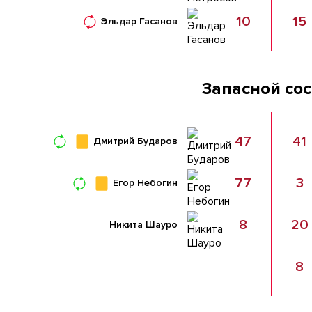
10
15
Эльдар Гасанов
Запасной со
47
41
Дмитрий Бударов
77
3
Егор Небогин
8
20
Никита Шауро
8