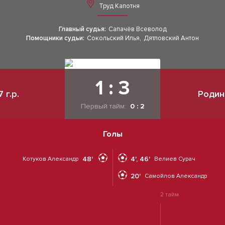
Труд Капотня
Главный судья:
Сапачёв Всеволод
Помощники судьи:
Сокольский Илья
,
Дятловский Антон
1 : 3
г.р.
Родин
Первый тайм:
0 : 2
Голы
48'
4', 46'
Котуков Александр
Велиев Сурач
20'
Самойлов Александр
2 тайм