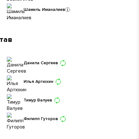
Шамиль Иманалиев
став
Данила Сергеев
Илья Артюхин
Тимур Валуев
Филипп Гуторов