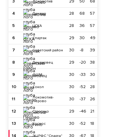
3
29
50
68
Локомотив
4
28
68
57
Динамо
5
28
36
57
ЦСКА
6
29
30
49
Спартак
7
30
-8
39
Советский район
8
29
-20
38
Динамовец
9
30
-33
30
ФШМ
10
30
-52
28
Сокол
Локомотив-
11
30
-37
26
Перово
12
29
-46
21
Строгино
13
30
-52
18
Космос
14
30
-67
18
ЭЦ РФС "Спарта"