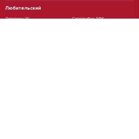
Любительский
Дивизион "А"
Суперкубок ЛФК
Дивизион "Б"
Кубок ЛФК
Женский
Футзал(дев.)
Девочки 2013 г.р.
Девочки 2016 г.р.
Девочки 2011/2012 г.р.
Девочки 2015 г.р.
Чемпионат Москвы(жен.)
Девочки 2014 г.р.
Футзал
Футзал
Кубок ДЮСШ
Чемпионат Москвы футзал
MCL
Высшая лига MCL | Весна 2026
Первая лига MCL PRO Весна
Первая лига MCL | Весна 2026
2026