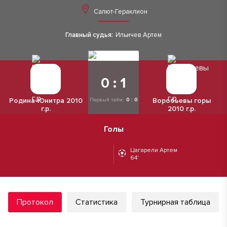
Салют-Гераклион
Главный судья:
Ильичев Артем
0 : 1
Родина-Юнитра 2010
Воробьевы горы
Первый тайм:
0 : 0
г.р.
2010 г.р.
Голы
Цагарели Артем
64'
Протокол
Статистика
Турнирная таблица