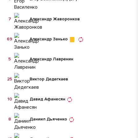
7
Александр Жаворонков
69
Александр Занько
5
Александр Лавренин
25
Виктор Дедегкаев
10
Давид Афанесян
8
Даниил Дьяченко