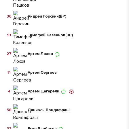
36
Андрей Горскин
(ВР)
91
Тимофей Казеннов
(ВР)
27
Артем Лохов
11
Артем Сергеев
4
Артем Цагарели
58
Даниэль Вондафраш
33
Егор Барбасов