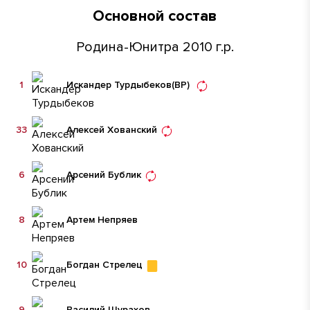
Основной состав
Родина-Юнитра 2010 г.р.
1
Искандер Турдыбеков
(ВР)
33
Алексей Хованский
6
Арсений Бублик
8
Артем Непряев
10
Богдан Стрелец
9
Василий Шурахов