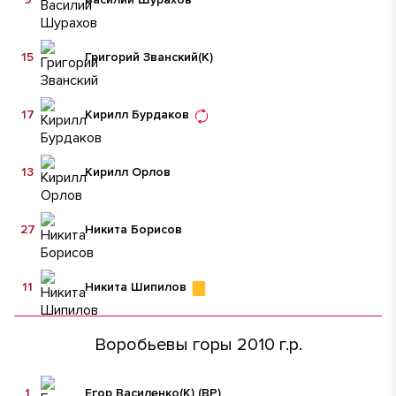
15
Григорий Званский
(К)
17
Кирилл Бурдаков
13
Кирилл Орлов
27
Никита Борисов
11
Никита Шипилов
Воробьевы горы 2010 г.р.
1
Егор Василенко
(К)
(ВР)