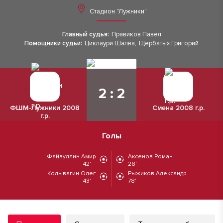
Стадион "Лужники"
Главный судья:
Правиков Павел
Помощники судьи:
Циклаури Шалва
,
Щербатых Григорий
2 : 2
ФШМ-Лужники 2008
Смена 2008 г.р.
г.р.
Голы
Файзуллин Амир
Аксенов Роман
42'
28'
Колывагин Олег
Рыжиков Александр
43'
78'