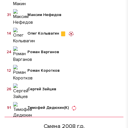
31
Максим Нефедов
14
Олег Колывагин
24
Роман Варганов
12
Роман Коротков
26
Сергей Зайцев
91
Тимофей Дедюхин
(К)
Смена 2008 г.р.