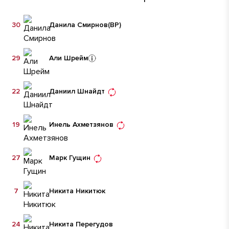
30
Данила Смирнов
(ВР)
29
Али Шрейм
22
Даниил Шнайдт
19
Инель Ахметзянов
27
Марк Гущин
7
Никита Никитюк
24
Никита Перегудов