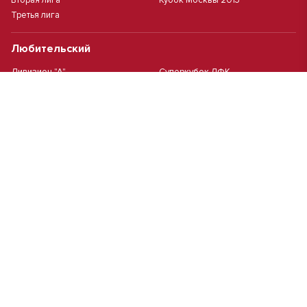
Вторая лига
Кубок Москвы 2013
Третья лига
Любительский
Дивизион "А"
Суперкубок ЛФК
Дивизион "Б"
Кубок ЛФК
Женский
Футзал(дев.)
Девочки 2013 г.р.
Девочки 2016 г.р.
Девочки 2011/2012 г.р.
Девочки 2015 г.р.
Чемпионат Москвы(жен.)
Девочки 2014 г.р.
Футзал
Футзал
Кубок ДЮСШ
Чемпионат Москвы футзал
MCL