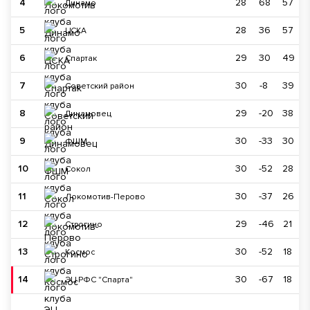
4
28
68
57
Динамо
5
28
36
57
ЦСКА
6
29
30
49
Спартак
7
30
-8
39
Советский район
8
29
-20
38
Динамовец
9
30
-33
30
ФШМ
10
30
-52
28
Сокол
11
30
-37
26
Локомотив-Перово
12
29
-46
21
Строгино
13
30
-52
18
Космос
14
30
-67
18
ЭЦ РФС "Спарта"