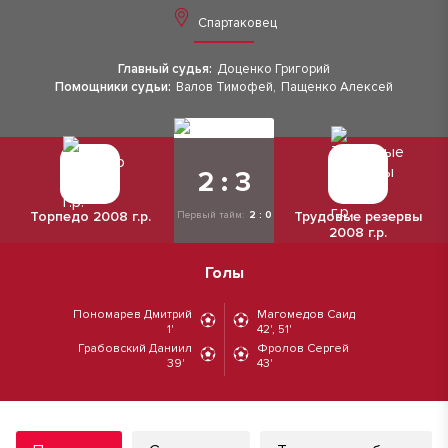
Спартаковец
Главный судья:
Доценко Григорий
Помощники судьи:
Валов Тимофей
,
Пащенко Алексей
2 : 3
Торпедо 2008 г.р.
Трудовые резервы
Первый тайм:
2 : 0
2008 г.р.
Голы
Пономарев Дмитрий
Магомедов Саид
1'
42', 51'
Грабовский Даниил
Фролов Сергей
39'
43'