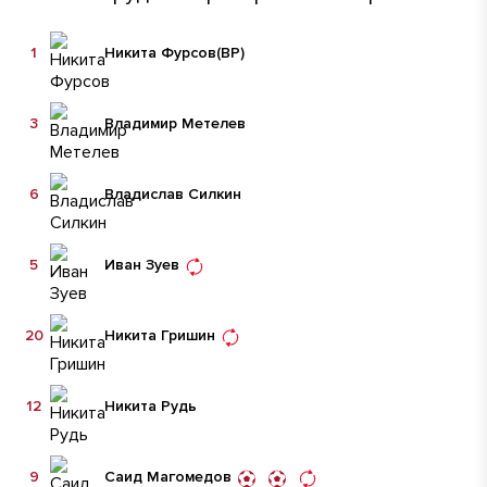
1
Никита Фурсов
(ВР)
3
Владимир Метелев
6
Владислав Силкин
5
Иван Зуев
20
Никита Гришин
12
Никита Рудь
9
Саид Магомедов