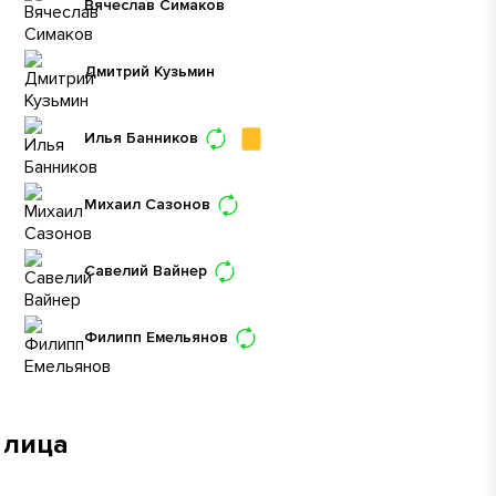
Вячеслав Симаков
Дмитрий Кузьмин
Илья Банников
Михаил Сазонов
Савелий Вайнер
Филипп Емельянов
 лица