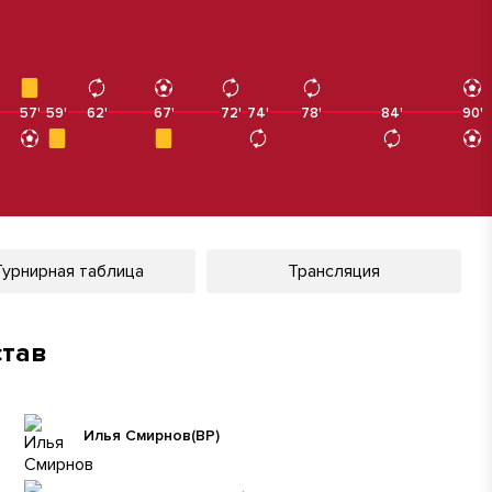
57'
57'
59'
62'
67'
67'
72'
74'
78'
84'
90'
90'
Турнирная таблица
Трансляция
став
Илья Смирнов
(ВР)