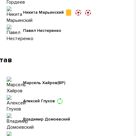
Никита Марьинский
Павел Нестеренко
став
Марсель Хайров
(ВР)
Алексей Глухов
Владимир Домоевский