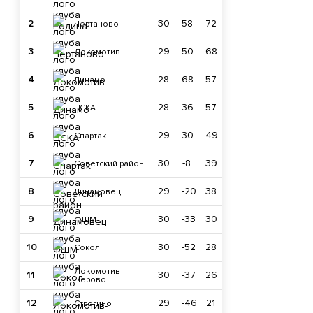
2
30
58
72
Чертаново
3
29
50
68
Локомотив
4
28
68
57
Динамо
5
28
36
57
ЦСКА
6
29
30
49
Спартак
7
30
-8
39
Советский район
8
29
-20
38
Динамовец
9
30
-33
30
ФШМ
10
30
-52
28
Сокол
Локомотив-
11
30
-37
26
Перово
12
29
-46
21
Строгино