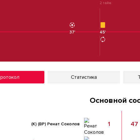
2 тайм
37'
45'
45'
ротокол
Статистика
Основной со
1
47
(К)
(ВР)
Ренат Соколов