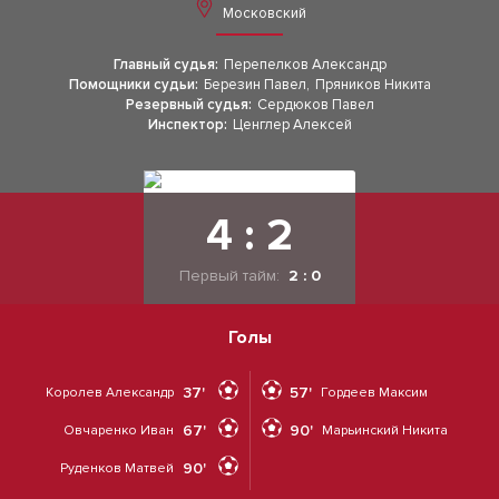
Московский
Главный судья:
Перепелков Александр
Помощники судьи:
Березин Павел
,
Пряников Никита
Резервный судья:
Сердюков Павел
Инспектор:
Ценглер Алексей
4 : 2
Первый тайм:
2 : 0
Голы
37'
57'
Королев Александр
Гордеев Максим
67'
90'
Овчаренко Иван
Марьинский Никита
90'
Руденков Матвей