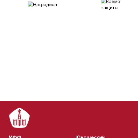
МФФ
Юношеский