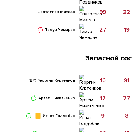
99
22
Святослав Михеев
27
19
Тимур Чемарин
Запасной со
16
91
(ВР)
Георгий Куртенков
17
77
Артём Никитченко
9
8
Игнат Голдобин