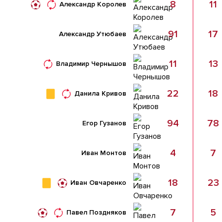
8
11
Александр Королев
91
17
Александр Утюбаев
11
13
Владимир Чернышов
22
18
Данила Кривов
94
78
Егор Гузанов
4
7
Иван Монтов
18
23
Иван Овчаренко
7
5
Павел Поздняков