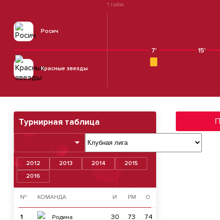
1 тайм
Росич
7'
15'
Красные звезды
П
Турнирная таблица
2012
2013
2014
2015
2016
№
КОМАНДА
И
РМ
О
1
30
73
74
Родина