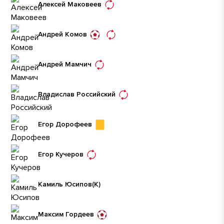
Алексей Маковеев
Андрей Комов
Андрей Мамчич
Владислав Российский
Егор Дорофеев
Егор Кучеров
Камиль Юсипов
(К)
Максим Гордеев