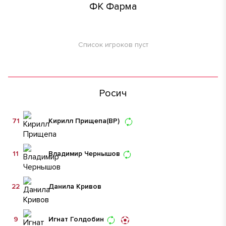
ФК Фарма
Список игроков пуст
Росич
71
Кирилл Прищепа
(ВР)
11
Владимир Чернышов
22
Данила Кривов
9
Игнат Голдобин