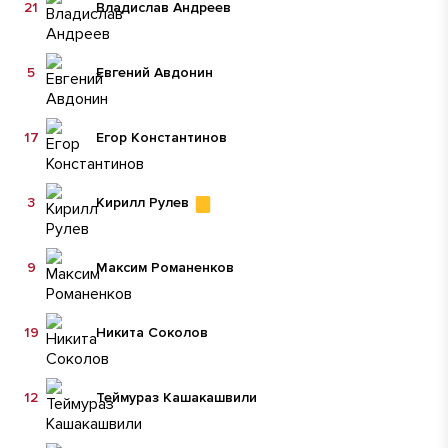
21
Владислав Андреев
5
Евгений Авдонин
17
Егор Константинов
3
Кирилл Рулев
9
Максим Романенков
19
Никита Соколов
12
Теймураз Кашакашвили