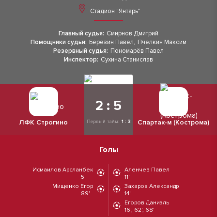
Стадион "Янтарь"
Главный судья:
Смирнов Дмитрий
Помощники судьи:
Березин Павел
,
Пчелкин Максим
Резервный судья:
Пономарёв Павел
Инспектор:
Сухина Станислав
2 : 5
ЛФК Строгино
Спартак-м (Кострома)
Первый тайм:
1 : 3
Голы
Исмаилов Арсланбек
Аленчев Павел
5'
11'
Мищенко Егор
Захаров Александр
89'
14'
Егоров Даниэль
16', 62', 68'