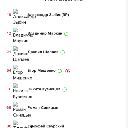
16
Александр Зыбин
(ВР)
12
Владимир Маркин
21
Даниил Шапаев
54
Егор Мищенко
3
Никита Кузнецов
69
Роман Синицын
30
Тимофей Скурский