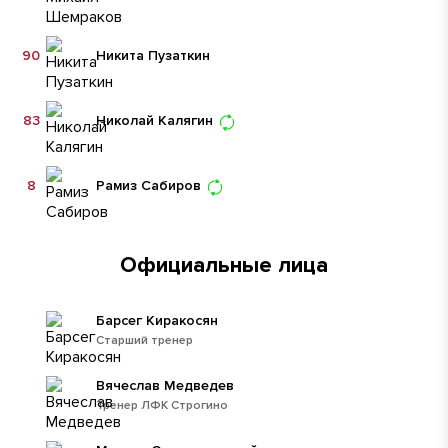
90
Никита Пузаткин
83
Николай Калягин
8
Рамиз Сабиров
Официальные лица
Барсег Киракосян
Старший тренер
Вячеслав Медведев
Тренер ЛФК Строгино