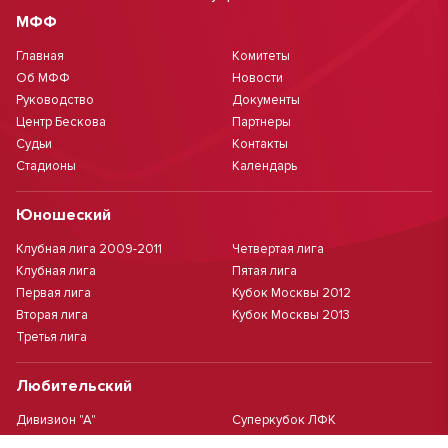
МФФ
Главная
Комитеты
Об МФФ
Новости
Руководство
Документы
Центр Бескова
Партнеры
Судьи
Контакты
Стадионы
Календарь
Юношеский
Клубная лига 2009-2011
Четвертая лига
Клубная лига
Пятая лига
Первая лига
Кубок Москвы 2012
Вторая лига
Кубок Москвы 2013
Третья лига
Любительский
Дивизион "А"
Суперкубок ЛФК
Дивизион "Б"
Кубок ЛФК