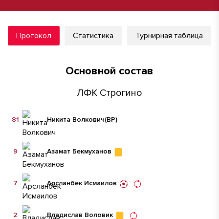
Протокол
Статистика
Турнирная таблица
Основной состав
ЛФК Строгино
81
Никита Волкович
(ВР)
9
Азамат Бекмуханов
7
Арсланбек Исмаилов
2
Владислав Воловик