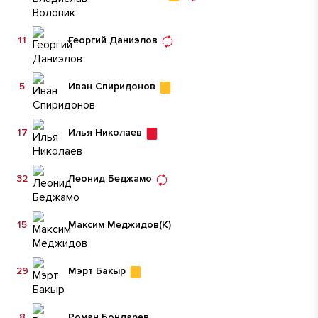
11
Георгий Даниэлов
5
Иван Спиридонов
17
Илья Николаев
32
Леонид Беджамо
15
Максим Меджидов
(К)
29
Мэрт Бакыр
8
Роман Бондарев