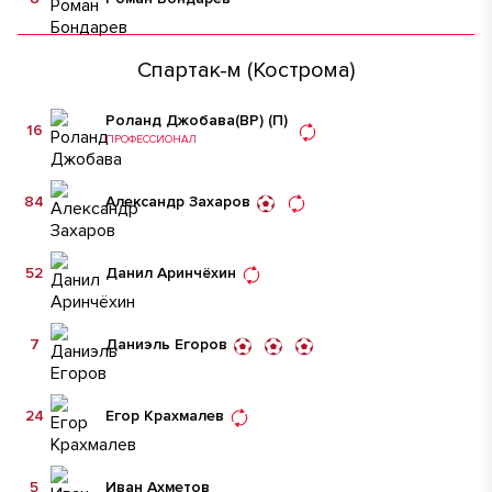
Спартак-м (Кострома)
Роланд Джобава
(ВР)
(П)
16
ПРОФЕССИОНАЛ
84
Александр Захаров
52
Данил Аринчёхин
7
Даниэль Егоров
24
Егор Крахмалев
5
Иван Ахметов