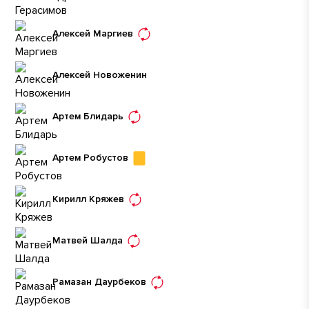
Алексей Маргиев
Алексей Новоженин
Артем Блидарь
Артем Робустов
Кирилл Кряжев
Матвей Шалда
Рамазан Даурбеков