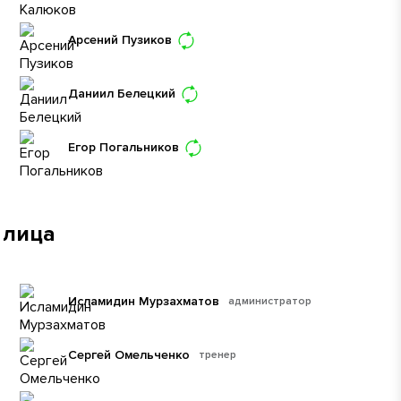
Арсений Пузиков
Даниил Белецкий
Егор Погальников
 лица
Исламидин Мурзахматов
администратор
Сергей Омельченко
тренер