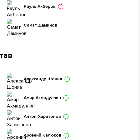
Рауль Акберов
Самат Даминов
став
Александр Шониа
Амир Ахмадуллин
Антон Харитонов
Арсений Калюков