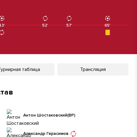
43'
43'
52'
57'
65'
65'
Турнирная таблица
Трансляция
став
Антон Шостаковский
(ВР)
Александр Герасимов