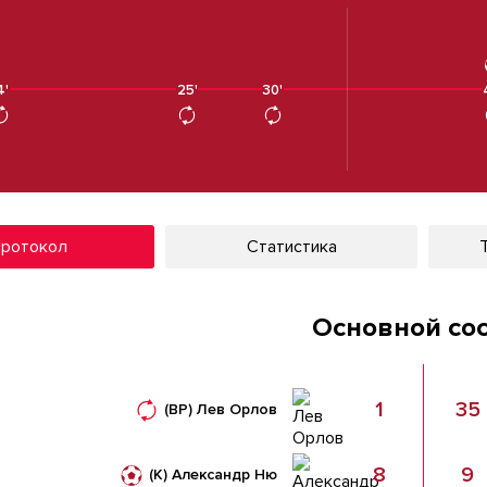
4'
25'
30'
ротокол
Статистика
Основной со
1
35
(ВР)
Лев Орлов
8
9
(К)
Александр Ню