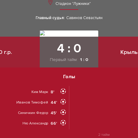
Стадион "Лужники"
Главный судья:
Савинов Севастьян
4 : 0
 г.р.
Крылья
Первый тайм:
1 : 0
Голы
8'
Ким Марк
44'
Иванов Тимофей
45'
Синичкин Федор
66'
Ню Александр
2 тайм