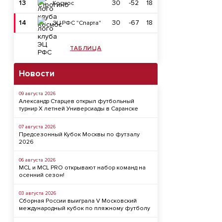
13
30
-52
18
Космос
14
30
-67
18
ЭЦ РФС "Спарта"
ТАБЛИЦА
Новости
09 августа 2026
Александр Старцев открыл футбольный
турнир X летней Универсиады в Саранске
07 августа 2026
Предсезонный Кубок Москвы по футзалу
2026
06 августа 2026
MCL и MCL PRO открывают набор команд на
осенний сезон!
03 августа 2026
Сборная России выиграла V Московский
международный кубок по пляжному футболу