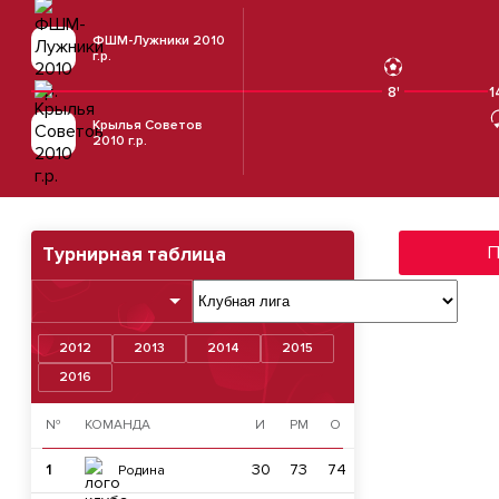
ФШМ-Лужники 2010
г.р.
8'
1
Крылья Советов
2010 г.р.
П
Турнирная таблица
2012
2013
2014
2015
2016
№
КОМАНДА
И
РМ
О
1
30
73
74
Родина