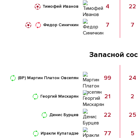
4
22
Тимофей Иванов
7
7
Федор Синичкин
Запасной со
99
24
(ВР)
Мартин Платон Овсепян
21
2
Георгий Мискарян
22
25
Денис Бурцев
77
5
Иракли Купатадзе