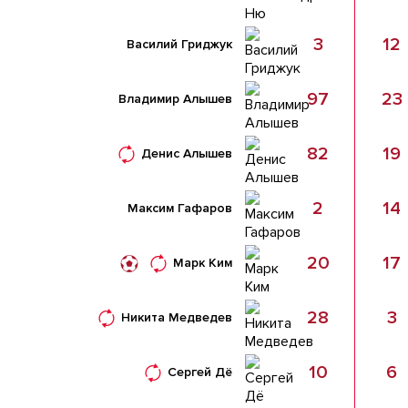
3
12
Василий Гриджук
97
23
Владимир Алышев
82
19
Денис Алышев
2
14
Максим Гафаров
20
17
Марк Ким
28
3
Никита Медведев
10
6
Сергей Дё