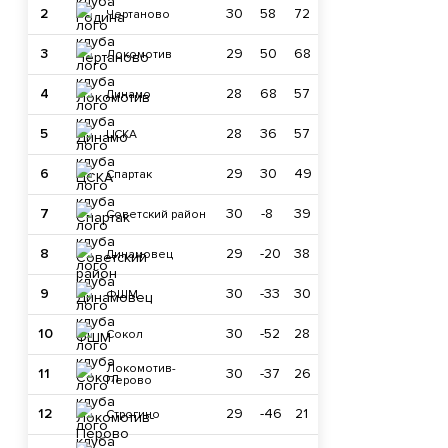
2
30
58
72
Чертаново
3
29
50
68
Локомотив
4
28
68
57
Динамо
5
28
36
57
ЦСКА
6
29
30
49
Спартак
7
30
-8
39
Советский район
8
29
-20
38
Динамовец
9
30
-33
30
ФШМ
10
30
-52
28
Сокол
Локомотив-
11
30
-37
26
Перово
12
29
-46
21
Строгино