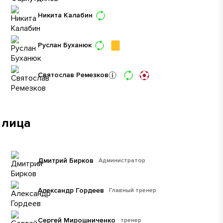
Никита Калабин
Руслан Буханюк
Святослав Ремезков
 лица
Дмитрий Бирков
Администратор
Александр Гордеев
Главный тренер
Сергей Мирошниченко
тренер