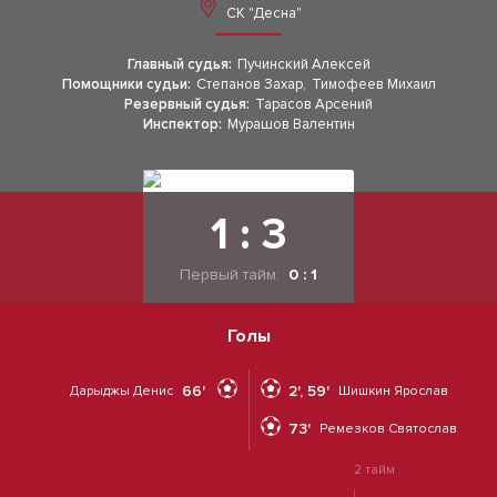
СК "Десна"
Главный судья:
Пучинский Алексей
Помощники судьи:
Степанов Захар
,
Тимофеев Михаил
Резервный судья:
Тарасов Арсений
Инспектор:
Мурашов Валентин
1 : 3
Первый тайм:
0 : 1
Голы
66'
2', 59'
Дарыджы Денис
Шишкин Ярослав
73'
Ремезков Святослав
2 тайм