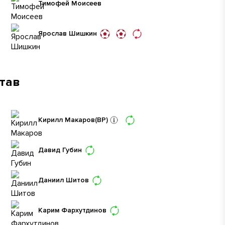
Тимофей Моисеев
Ярослав Шишкин
став
Кирилл Макаров
(ВР)
Давид Губин
Даниил Шитов
Карим Фархутдинов