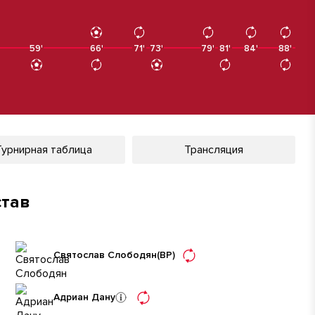
59'
66'
66'
71'
73'
79'
81'
84'
88'
88'
Турнирная таблица
Трансляция
став
Святослав Слободян
(ВР)
Адриан Дану