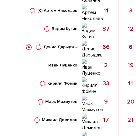
11
3
(К)
Артём Николаев
87
12
Вадим Кукин
66
6
Денис Дарыджы
2
19
Иван Луценко
33
11
Кирилл Фомин
9
20
Марк Махмутов
17
21
Михаил Демидов