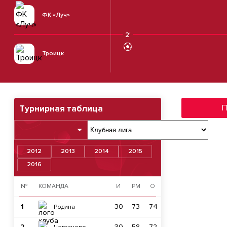
ФК «Луч»
2'
Троицк
П
Турнирная таблица
2012
2013
2014
2015
2016
№
КОМАНДА
И
РМ
О
1
30
73
74
Родина
2
30
58
72