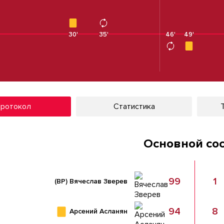
30'
35'
46'
49'
ротокол
Статистика
Основной со
99
1
(ВР)
Вячеслав Зверев
94
8
Арсений Асланян