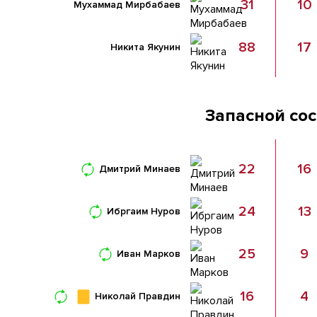
31
10
Мухаммад Мирбабаев
88
17
Никита Якунин
Запасной со
22
16
Дмитрий Минаев
24
13
Ибргаим Нуров
25
9
Иван Марков
16
4
Николай Правдин