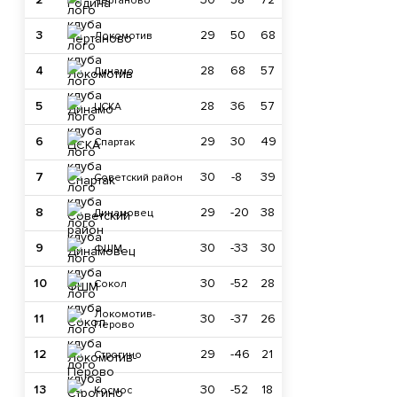
Чертаново
3
29
50
68
Локомотив
4
28
68
57
Динамо
5
28
36
57
ЦСКА
6
29
30
49
Спартак
7
30
-8
39
Советский район
8
29
-20
38
Динамовец
9
30
-33
30
ФШМ
10
30
-52
28
Сокол
Локомотив-
11
30
-37
26
Перово
12
29
-46
21
Строгино
13
30
-52
18
Космос