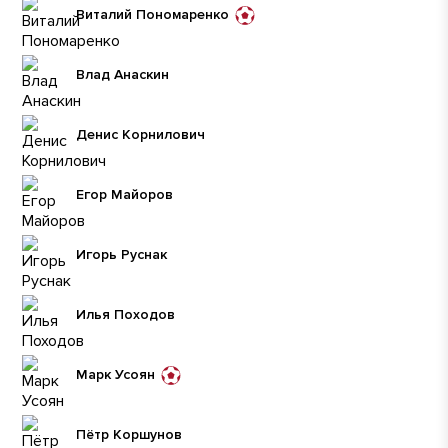
Виталий Пономаренко
Влад Анаскин
Денис Корнилович
Егор Майоров
Игорь Руснак
Илья Походов
Марк Усоян
Пëтр Коршунов