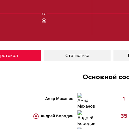
17'
ротокол
Статистика
Основной со
1
Амир Маханов
35
Андрей Бородин