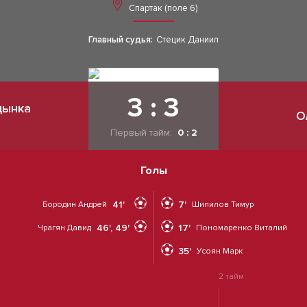
Спартак (поле 6)
Главный судья:
Стецик Даниил
3 : 3
дынка
О
Первый тайм:
0 : 2
Голы
41'
7'
Бородин Андрей
Шипилов Тимур
46', 49'
17'
Чрагян Давид
Пономаренко Виталий
35'
Усоян Марк
2 тайм