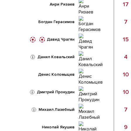
17
Анри Ризаев
7
Богдан Герасимов
15
Давид Чрагян
4
Данил Ковальский
10
Денис Коломыцев
10
Дмитрий Прокудин
7
Михаил Лазебный
9
Николай Якушев