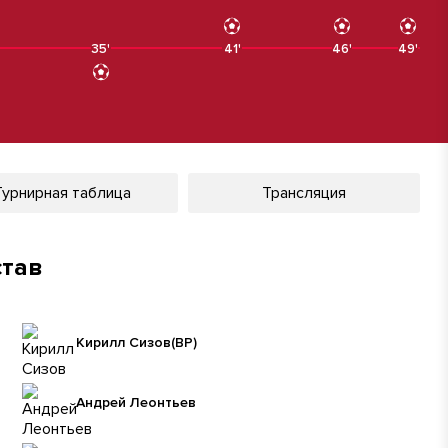
35'
41'
46'
49'
Турнирная таблица
Трансляция
став
Кирилл Сизов
(ВР)
Андрей Леонтьев