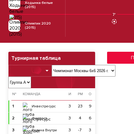
Ходынка белые
(2015)
7'
Олимпик 2020
(2015)
П
Турнирная таблица
№
КОМАНДА
И
РМ
О
1
3
23
9
Инвестресурс
2
3
4
6
Форпост
3
3
-7
3
Родина Внутри