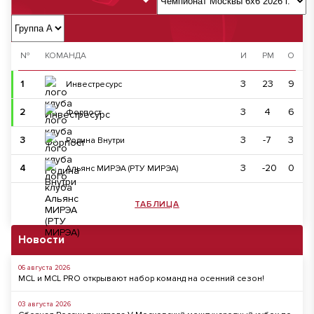
№
КОМАНДА
И
РМ
О
1
3
23
9
Инвестресурс
2
3
4
6
Форпост
3
3
-7
3
Родина Внутри
4
3
-20
0
Альянс МИРЭА (РТУ МИРЭА)
ТАБЛИЦА
Новости
06 августа 2026
MCL и MCL PRO открывают набор команд на осенний сезон!
03 августа 2026