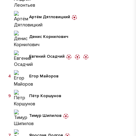
Артём Дятловицкий
Денис Корнилович
Евгений Осадчий
4
Егор Майоров
9
Пëтр Коршунов
Тимур Шипилов
7
Ярослав Долгов