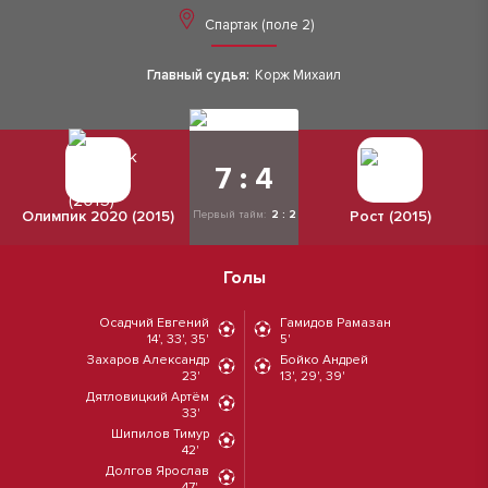
Спартак (поле 2)
Главный судья:
Корж Михаил
7 : 4
Олимпик 2020 (2015)
Рост (2015)
Первый тайм:
2 : 2
Голы
Осадчий Евгений
Гамидов Рамазан
14', 33', 35'
5'
Захаров Александр
Бойко Андрей
23'
13', 29', 39'
Дятловицкий Артём
33'
Шипилов Тимур
42'
Долгов Ярослав
47'