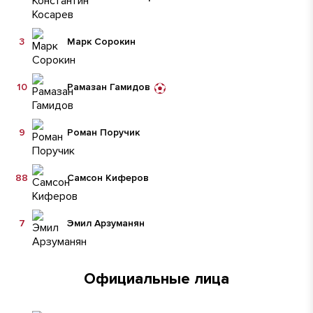
3
Марк Сорокин
10
Рамазан Гамидов
9
Роман Поручик
88
Самсон Киферов
7
Эмил Арзуманян
Официальные лица