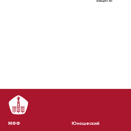
МФФ
Юношеский