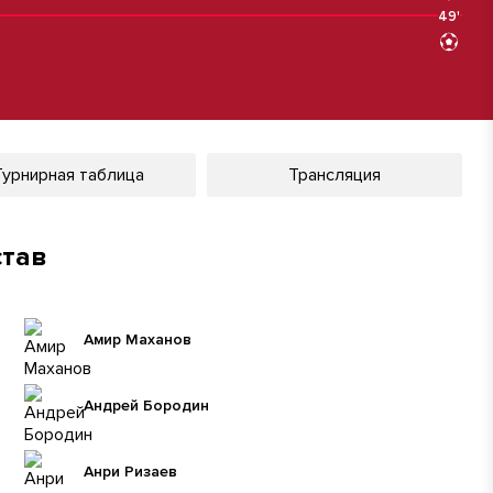
49'
49'
Турнирная таблица
Трансляция
став
Амир Маханов
Андрей Бородин
Анри Ризаев