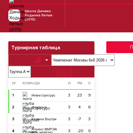
Школа Динамо
Ходынка белые
(2015)
П
Турнирная таблица
№
КОМАНДА
И
РМ
О
1
3
23
9
Инвестресурс
2
3
4
6
Форпост
3
3
-7
3
Родина Внутри
Альянс МИРЭА
4
3
-20
0
(РТУ МИРЭА)