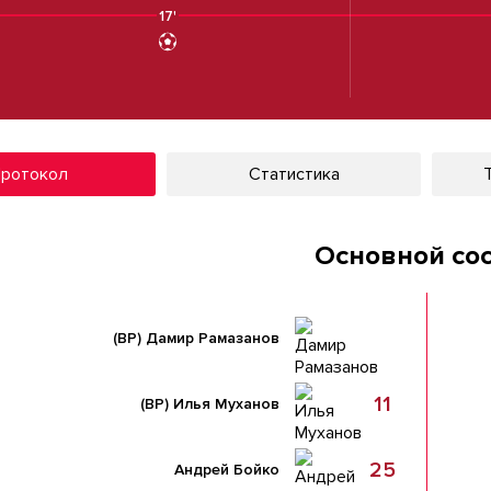
17'
ротокол
Статистика
Основной со
(ВР)
Дамир Рамазанов
11
(ВР)
Илья Муханов
25
Андрей Бойко