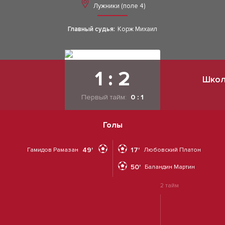
Лужники (поле 4)
Главный судья:
Корж Михаил
1 : 2
Школ
Первый тайм:
0 : 1
Голы
49'
17'
Гамидов Рамазан
Любовский Платон
50'
Баландин Мартин
2 тайм