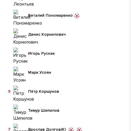
Виталий Пономаренко
Денис Корнилович
Игорь Руснак
Марк Усоян
9
Пëтр Коршунов
Тимур Шипилов
7
Ярослав Долгов
(К)