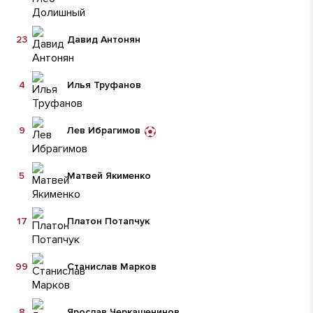
23
Давид Антонян
4
Илья Труфанов
9
Лев Ибрагимов
5
Матвей Якименко
17
Платон Потапчук
99
Станислав Марков
8
Ярослав Черкашенинов