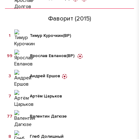
Фаворит (2015)
1
Тимур Курочкин
(ВР)
99
Ярослав Евланов
(ВР)
3
Андрей Ершов
7
Артём Царьков
77
Валентин Дагюзе
8
Глеб Долишный