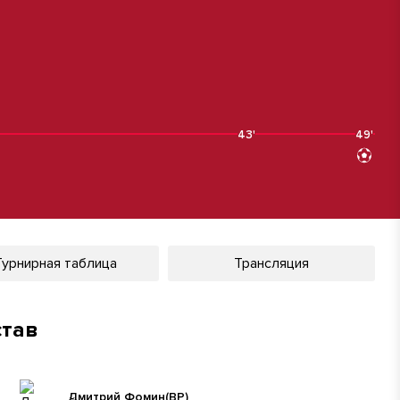
43'
49'
Турнирная таблица
Трансляция
став
Дмитрий Фомин
(ВР)