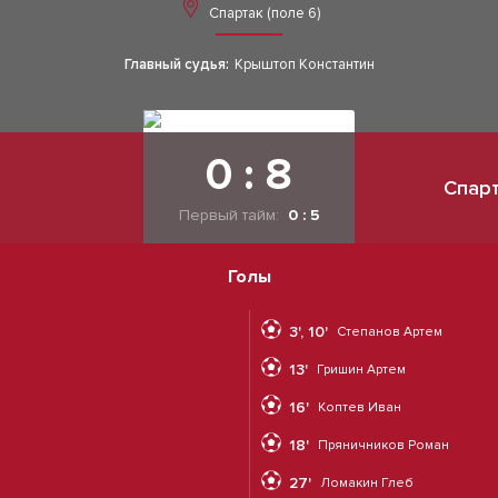
Спартак (поле 6)
Главный судья:
Крыштоп Константин
0 : 8
Спарт
Первый тайм:
0 : 5
Голы
3', 10'
Степанов Артем
13'
Гришин Артем
16'
Коптев Иван
18'
Пряничников Роман
27'
Ломакин Глеб