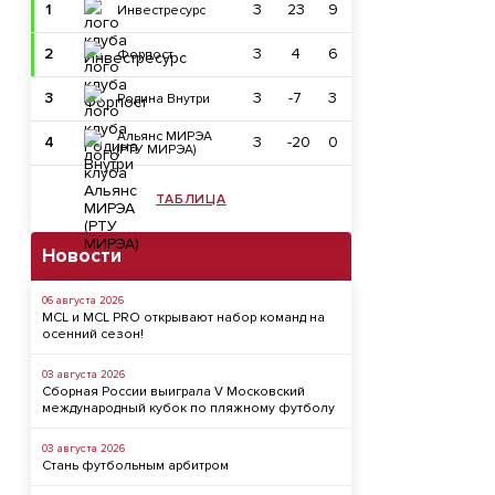
1
3
23
9
Инвестресурс
2
3
4
6
Форпост
3
3
-7
3
Родина Внутри
Альянс МИРЭА
4
3
-20
0
(РТУ МИРЭА)
ТАБЛИЦА
Новости
06 августа 2026
MCL и MCL PRO открывают набор команд на
осенний сезон!
03 августа 2026
Сборная России выиграла V Московский
международный кубок по пляжному футболу
03 августа 2026
Стань футбольным арбитром