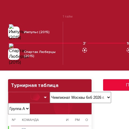
1 тайм
Импульс (2015)
3'
1
Спартак Люберцы
(2015)
П
Турнирная таблица
№
КОМАНДА
И
РМ
О