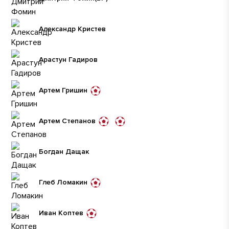
Александр Кристев
Арастун Гадиров
Артем Гришин
Артем Степанов
Богдан Дащак
Глеб Ломакин
Иван Коптев