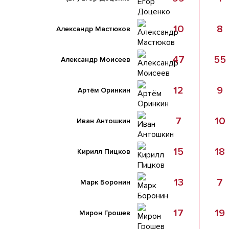
10
8
Александр Мастюков
47
55
Александр Моисеев
12
9
Артём Оринкин
7
10
Иван Антошкин
15
18
Кирилл Пицков
13
7
Марк Боронин
17
19
Мирон Грошев