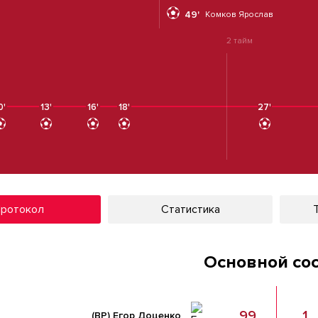
49'
Комков Ярослав
2 тайм
0'
13'
16'
18'
27'
ротокол
Статистика
Основной со
99
1
(ВР)
Егор Доценко