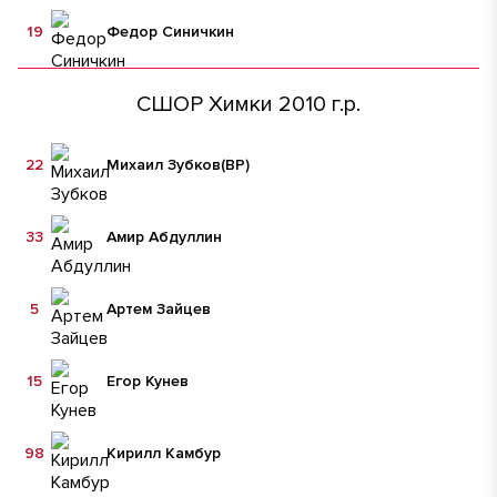
19
Федор Синичкин
СШОР Химки 2010 г.р.
22
Михаил Зубков
(ВР)
33
Амир Абдуллин
5
Артем Зайцев
15
Егор Кунев
98
Кирилл Камбур