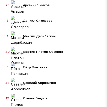
26
Арсений Чмыхов
8
Даниил Слюсарев
4
Максим Дерибаскин
40
Мартин Платон Овсепян
5
Пётр Пантыкин
44
Савелий Абросимов
13
Степан Гнедов