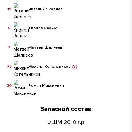
11
Виталий Яковлев
8
Кирилл Вацык
7
Матвей Шалкеев
75
Михаил Котельников
30
Роман Максимкин
Запасной состав
ФШМ 2010 г.р.