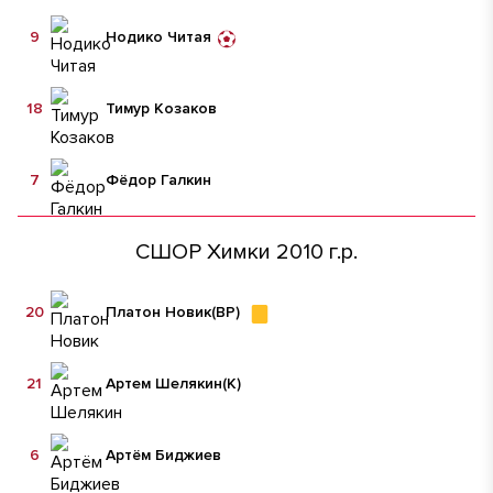
9
Нодико Читая
18
Тимур Козаков
7
Фёдор Галкин
СШОР Химки 2010 г.р.
20
Платон Новик
(ВР)
21
Артем Шелякин
(К)
6
Артём Биджиев