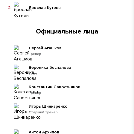
2
Ярослав Кутеев
Официальные лица
Сергей Агашков
Тренер
Вероника Беспалова
врач
Константин Савостьянов
Тренер
Игорь Шинкаренко
Старший тренер
Антон Архипов