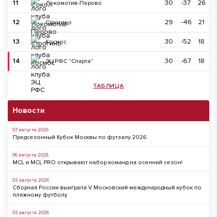
11
30
-37
26
Локомотив-Перово
12
29
-46
21
Строгино
13
30
-52
18
Космос
14
30
-67
18
ЭЦ РФС "Спарта"
ТАБЛИЦА
Новости
07 августа 2026
Предсезонный Кубок Москвы по футзалу 2026
06 августа 2026
MCL и MCL PRO открывают набор команд на осенний сезон!
03 августа 2026
Сборная России выиграла V Московский международный кубок по
пляжному футболу
03 августа 2026