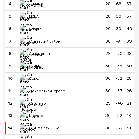
4
28
68
57
Динамо
5
28
36
57
ЦСКА
6
29
30
49
Спартак
7
30
-8
39
Советский район
8
29
-20
38
Динамовец
9
30
-33
30
ФШМ
10
30
-52
28
Сокол
11
30
-37
26
Локомотив-Перово
12
29
-46
21
Строгино
13
30
-52
18
Космос
14
30
-67
18
ЭЦ РФС "Спарта"