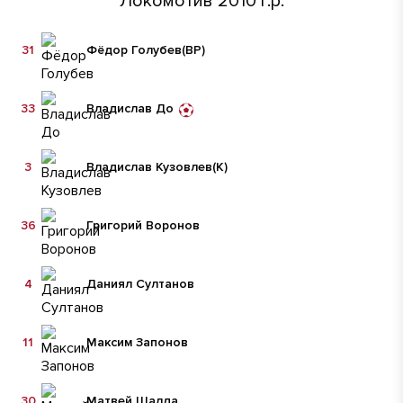
Локомотив 2010 г.р.
31
Фёдор Голубев
(ВР)
33
Владислав До
3
Владислав Кузовлев
(К)
36
Григорий Воронов
4
Даниял Султанов
11
Максим Запонов
30
Матвей Шалда