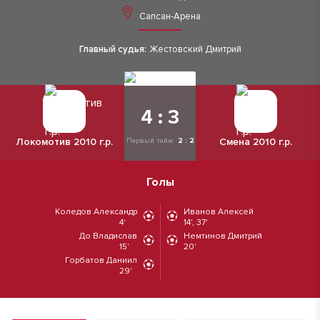
Сапсан-Арена
Главный судья:
Жестовский Дмитрий
4 : 3
Локомотив 2010 г.р.
Смена 2010 г.р.
Первый тайм:
2 : 2
Голы
Коледов Александр
Иванов Алексей
4'
14', 37'
До Владислав
Немтинов Дмитрий
15'
20'
Горбатов Даниил
29'