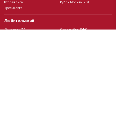
Вторая лига
Кубок Москвы 2013
Третья лига
Любительский
Дивизион "А"
Суперкубок ЛФК
Дивизион "Б"
Кубок ЛФК
Женский
Футзал(дев.)
Девочки 2013 г.р.
Девочки 2016 г.р.
Девочки 2011/2012 г.р.
Девочки 2015 г.р.
Чемпионат Москвы(жен.)
Девочки 2014 г.р.
Футзал
Футзал
Кубок ДЮСШ
Чемпионат Москвы футзал
MCL