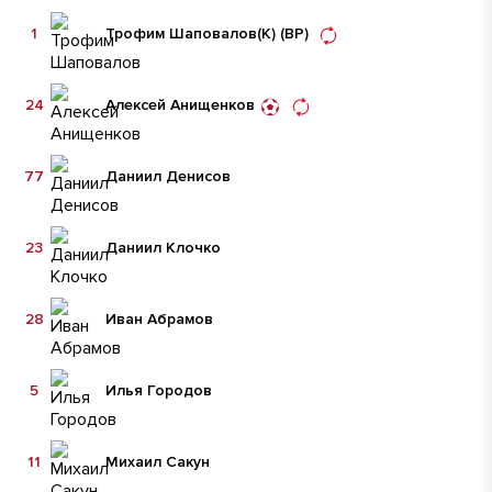
1
Трофим Шаповалов
(К)
(ВР)
24
Алексей Анищенков
77
Даниил Денисов
23
Даниил Клочко
28
Иван Абрамов
5
Илья Городов
11
Михаил Сакун