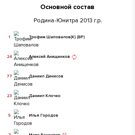
Основной состав
Родина-Юнитра 2013 г.р.
1
Трофим Шаповалов
(К)
(ВР)
24
Алексей Анищенков
77
Даниил Денисов
23
Даниил Клочко
5
Илья Городов
7
Марк Бочкарев