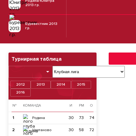
Родина-Юнитра
2013 г.р.
Буревестник 2013
г.р.
Турнирная таблица
2012
2013
2014
2015
2016
№
КОМАНДА
И
РМ
О
1
30
73
74
Родина
2
30
58
72
Чертаново