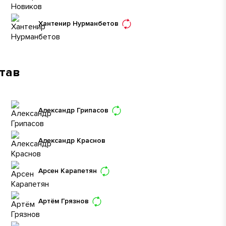
Хантенир Нурманбетов
став
Александр Грипасов
Александр Краснов
Арсен Карапетян
Артём Грязнов