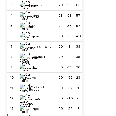
3
29
50
68
Локомотив
4
28
68
57
Динамо
5
28
36
57
ЦСКА
6
29
30
49
Спартак
7
30
-8
39
Советский район
8
29
-20
38
Динамовец
9
30
-33
30
ФШМ
10
30
-52
28
Сокол
Локомотив-
11
30
-37
26
Перово
12
29
-46
21
Строгино
13
30
-52
18
Космос