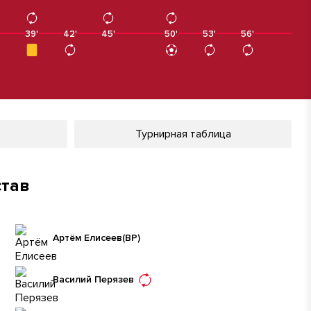
39'
39'
42'
45'
50'
50'
53'
56'
Турнирная таблица
став
Артём Елисеев
(ВР)
Василий Перязев