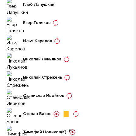
Глеб Лапушкин
Егор Голяков
Илья Карелов
Николай Лукьянов
Николай Стрежень
Станислав Ивойлов
Степан Басов
Тимофей Новиков
(К)