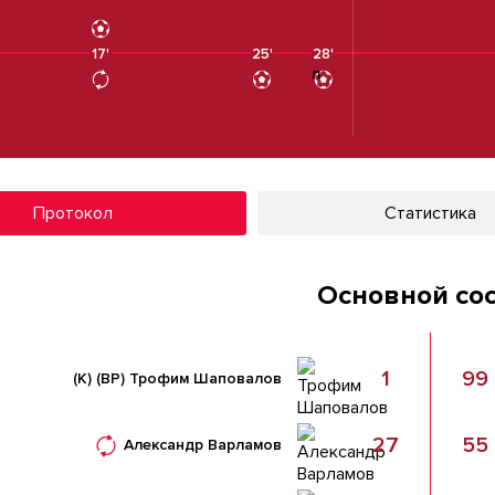
17'
17'
25'
28'
Протокол
Статистика
Основной со
1
99
(К)
(ВР)
Трофим Шаповалов
27
55
Александр Варламов