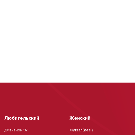
Любительский
Женский
Дивизион "А"
Футзал(дев.)