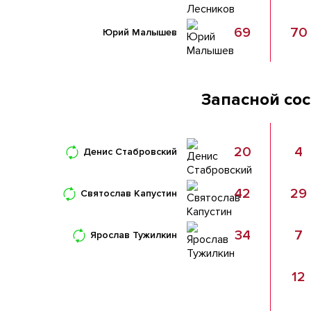
69
70
Юрий Малышев
Запасной со
20
4
Денис Стабровский
42
29
Святослав Капустин
34
7
Ярослав Тужилкин
12