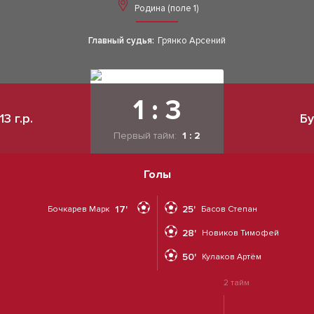
Родина (поле 1)
Главный судья:
Грянко Арсений
1 : 3
3 г.р.
Бу
Первый тайм:
1 : 2
Голы
17'
25'
Бочкарев Марк
Басов Степан
28'
Новиков Тимофей
50'
Кулаков Артём
2 тайм