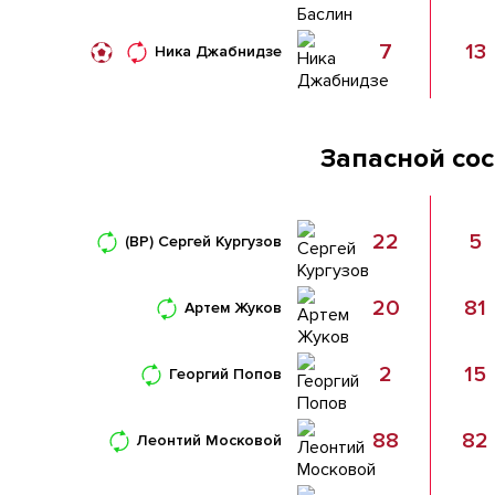
7
13
Ника Джабнидзе
Запасной со
22
5
(ВР)
Сергей Кургузов
20
81
Артем Жуков
2
15
Георгий Попов
88
82
Леонтий Московой