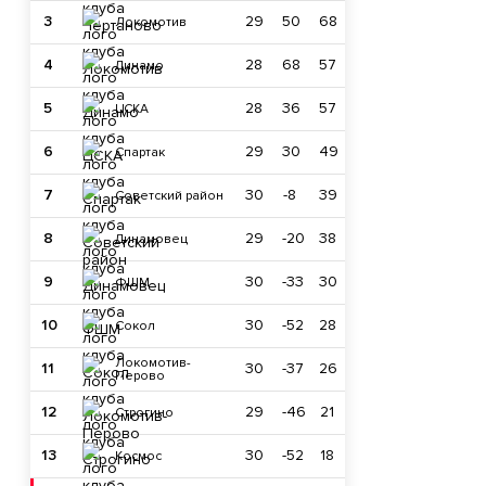
3
29
50
68
Локомотив
4
28
68
57
Динамо
5
28
36
57
ЦСКА
6
29
30
49
Спартак
7
30
-8
39
Советский район
8
29
-20
38
Динамовец
9
30
-33
30
ФШМ
10
30
-52
28
Сокол
Локомотив-
11
30
-37
26
Перово
12
29
-46
21
Строгино
13
30
-52
18
Космос