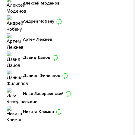
Алексей Моденов
Андрей Чобану
Артем Лежнев
Давид Дзиов
Даниил Филиппов
Илья Завершинский
Никита Климов