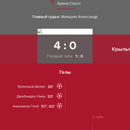
Арена-Сокол
Главный судья:
Мальшин Александр
4 : 0
Крылья
Первый тайм:
1 : 0
Голы
20'
Кузнецов Денис
53'
Джабнидзе Ника
57', 60'
Анисимов Глеб
2 тайм