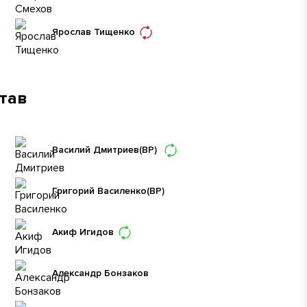
Ярослав Тищенко
став
Василий Дмитриев
(ВР)
Григорий Василенко
(ВР)
Акиф Игидов
Александр Бонзаков