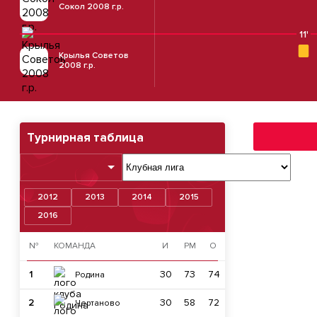
Сокол 2008 г.р.
11'
Крылья Советов
2008 г.р.
Турнирная таблица
2012
2013
2014
2015
2016
№
КОМАНДА
И
РМ
О
1
30
73
74
Родина
2
30
58
72
Чертаново