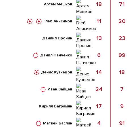
18
71
Артем Мешков
11
20
Глеб Анисимов
13
23
Даниил Пронин
6
99
Данил Панченко
14
18
Денис Кузнецов
24
7
Иван Зайцев
17
9
Кирилл Баграмян
4
91
Матвей Баслин