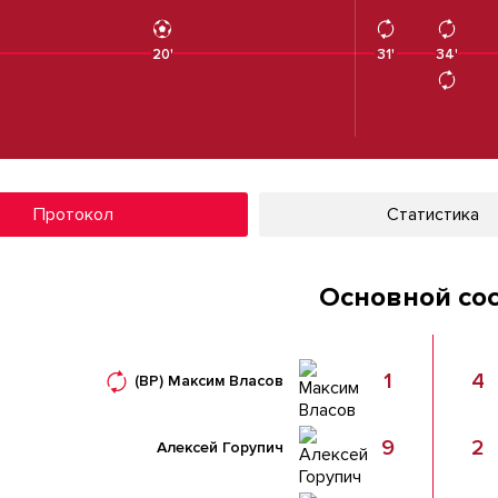
20'
31'
34'
34'
Протокол
Статистика
Основной со
1
4
(ВР)
Максим Власов
9
2
Алексей Горупич