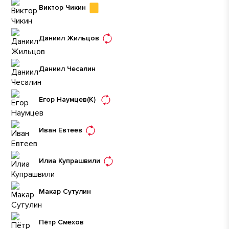
Виктор Чикин
Даниил Жильцов
Даниил Чесалин
Егор Наумцев
(К)
Иван Евтеев
Илиа Купрашвили
Макар Сутулин
Пётр Смехов