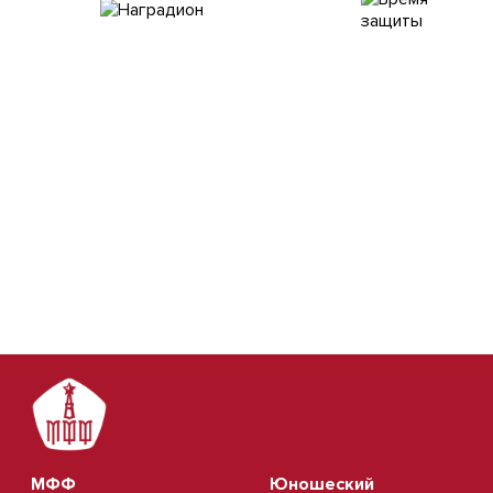
МФФ
Юношеский