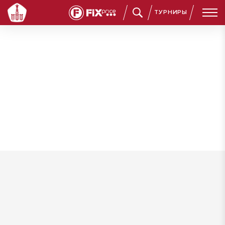
ТУРНИРЫ
Гаврилин Афанасий Алексеевич