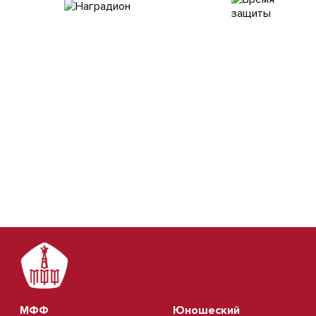
МФФ
Юношеский