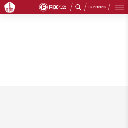
ТУРНИРЫ
Масимов Эльджан Заурович