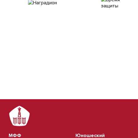
МФФ
Юношеский