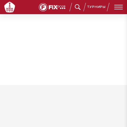
ТУРНИРЫ
Аширбеков Арсен Ильясович