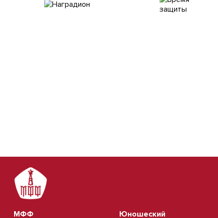
МФФ
Юношеский