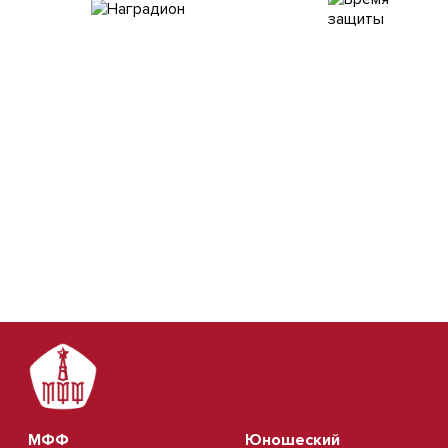
МФФ
Юношеский