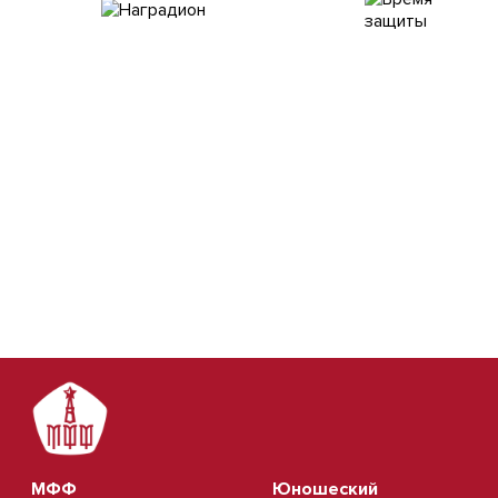
МФФ
Юношеский