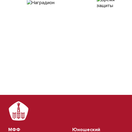
МФФ
Юношеский